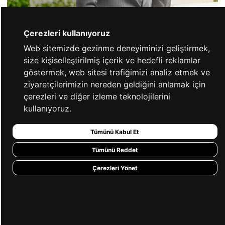
Çerezleri kullanıyoruz
Web sitemizde gezinme deneyiminizi geliştirmek,
size kişiselleştirilmiş içerik ve hedefli reklamlar
göstermek, web sitesi trafiğimizi analiz etmek ve
ziyaretçilerimizin nereden geldiğini anlamak için
Keşfet
çerezleri ve diğer izleme teknolojilerini
kullanıyoruz.
STİLİNİ TAMAMLA!
Tümünü Kabul Et
Tümünü Reddet
Çerezleri Yönet