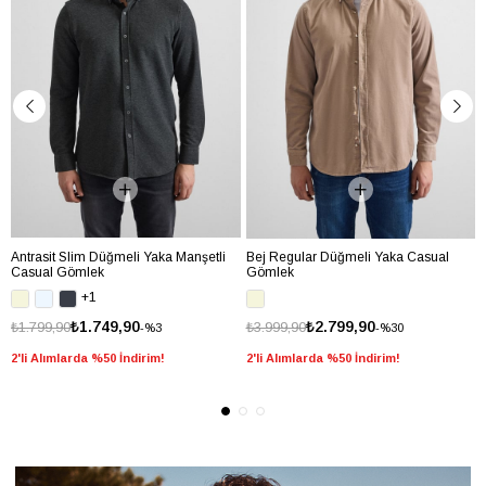
Antrasit Slim Düğmeli Yaka Manşetli
Bej Regular Düğmeli Yaka Casual
Casual Gömlek
Gömlek
+1
₺1.749,90
₺2.799,90
₺1.799,90
₺3.999,90
%3
%30
2'li Alımlarda %50 İndirim!
2'li Alımlarda %50 İndirim!