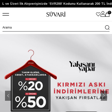
 Üzeri İlk Alışverişinizde ‘SVR200’ Kodunu Kullanarak 200 TL İndirim 
0