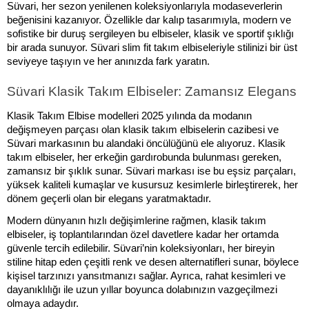
Süvari, her sezon yenilenen koleksiyonlarıyla modaseverlerin 
beğenisini kazanıyor. Özellikle dar kalıp tasarımıyla, modern ve 
sofistike bir duruş sergileyen bu elbiseler, klasik ve sportif şıklığı 
bir arada sunuyor. Süvari slim fit takım elbiseleriyle stilinizi bir üst 
seviyeye taşıyın ve her anınızda fark yaratın.
Süvari Klasik Takım Elbiseler: Zamansız Elegans
Klasik Takım Elbise modelleri 2025 yılında da modanın 
değişmeyen parçası olan klasik takım elbiselerin cazibesi ve 
Süvari markasının bu alandaki öncülüğünü ele alıyoruz. Klasik 
takım elbiseler, her erkeğin gardırobunda bulunması gereken, 
zamansız bir şıklık sunar. Süvari markası ise bu eşsiz parçaları, 
yüksek kaliteli kumaşlar ve kusursuz kesimlerle birleştirerek, her 
dönem geçerli olan bir elegans yaratmaktadır.
Modern dünyanın hızlı değişimlerine rağmen, klasik takım 
elbiseler, iş toplantılarından özel davetlere kadar her ortamda 
güvenle tercih edilebilir. Süvari’nin koleksiyonları, her bireyin 
stiline hitap eden çeşitli renk ve desen alternatifleri sunar, böylece 
kişisel tarzınızı yansıtmanızı sağlar. Ayrıca, rahat kesimleri ve 
dayanıklılığı ile uzun yıllar boyunca dolabınızın vazgeçilmezi 
olmaya adaydır.