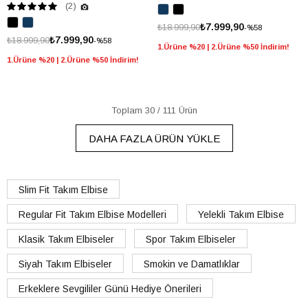
(2)
₺7.999,90
₺18.999,90
%58
₺7.999,90
₺18.999,90
%58
1.Ürüne %20 | 2.Ürüne %50 İndirim!
1.Ürüne %20 | 2.Ürüne %50 İndirim!
Toplam
30
/
111
Ürün
DAHA FAZLA ÜRÜN YÜKLE
Slim Fit Takım Elbise
Regular Fit Takım Elbise Modelleri
Yelekli Takım Elbise
Klasik Takım Elbiseler
Spor Takım Elbiseler
Siyah Takım Elbiseler
Smokin ve Damatlıklar
Erkeklere Sevgililer Günü Hediye Önerileri