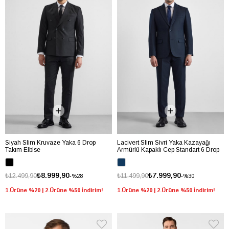
Siyah Slim Kruvaze Yaka 6 Drop
Lacivert Slim Sivri Yaka Kazayağı
Takım Elbise
Armürlü Kapaklı Cep Standart 6 Drop
Takım Elbise
₺8.999,90
₺7.999,90
₺12.499,90
₺11.499,90
%28
%30
1.Ürüne %20 | 2.Ürüne %50 İndirim!
1.Ürüne %20 | 2.Ürüne %50 İndirim!