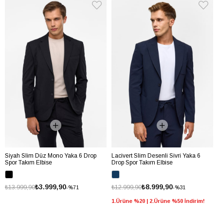
Siyah Slim Düz Mono Yaka 6 Drop
Lacivert Slim Desenli Sivri Yaka 6
Spor Takım Elbise
Drop Spor Takım Elbise
₺3.999,90
₺8.999,90
₺13.999,90
₺12.999,90
%71
%31
1.Ürüne %20 | 2.Ürüne %50 İndirim!