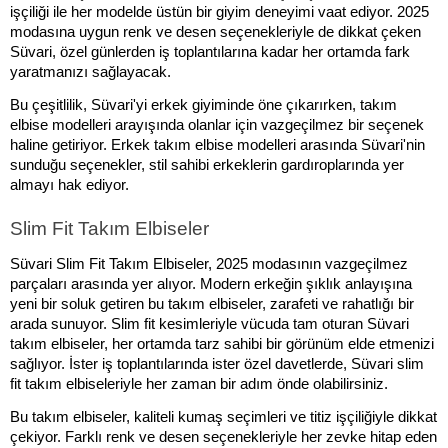
işçiliği ile her modelde üstün bir giyim deneyimi vaat ediyor. 2025 
modasına uygun renk ve desen seçenekleriyle de dikkat çeken 
Süvari, özel günlerden iş toplantılarına kadar her ortamda fark 
yaratmanızı sağlayacak.
Bu çeşitlilik, Süvari'yi erkek giyiminde öne çıkarırken, takım 
elbise modelleri arayışında olanlar için vazgeçilmez bir seçenek 
haline getiriyor. Erkek takım elbise modelleri arasında Süvari'nin 
sunduğu seçenekler, stil sahibi erkeklerin gardıroplarında yer 
almayı hak ediyor.
Slim Fit Takım Elbiseler
Süvari Slim Fit Takım Elbiseler, 2025 modasının vazgeçilmez 
parçaları arasında yer alıyor. Modern erkeğin şıklık anlayışına 
yeni bir soluk getiren bu takım elbiseler, zarafeti ve rahatlığı bir 
arada sunuyor. Slim fit kesimleriyle vücuda tam oturan Süvari 
takım elbiseler, her ortamda tarz sahibi bir görünüm elde etmenizi 
sağlıyor. İster iş toplantılarında ister özel davetlerde, Süvari slim 
fit takım elbiseleriyle her zaman bir adım önde olabilirsiniz.
Bu takım elbiseler, kaliteli kumaş seçimleri ve titiz işçiliğiyle dikkat 
çekiyor. Farklı renk ve desen seçenekleriyle her zevke hitap eden 