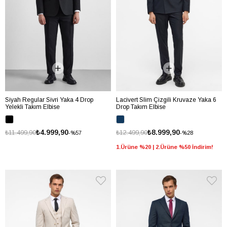
Siyah Regular Sivri Yaka 4 Drop
Lacivert Slim Çizgili Kruvaze Yaka 6
Yelekli Takım Elbise
Drop Takım Elbise
₺4.999,90
₺8.999,90
₺11.499,90
₺12.499,90
%57
%28
1.Ürüne %20 | 2.Ürüne %50 İndirim!