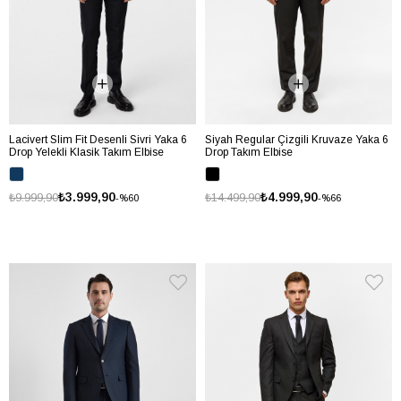
Lacivert Slim Fit Desenli Sivri Yaka 6
Siyah Regular Çizgili Kruvaze Yaka 6
Drop Yelekli Klasik Takım Elbise
Drop Takım Elbise
₺3.999,90
₺4.999,90
₺9.999,90
₺14.499,90
%60
%66