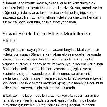
bulmanızı sağlıyoruz. Ayrıca, aksesuarlar ile kombinleyerek 
tarzınıza farklı bir boyut kazandırabilirsiniz. Kravat, mendil ve kol 
düğmesi gibi detaylarla, takım elbisenizi kişiselleştirip, kendi 
imzanızı atabilirsiniz. Takım elbise koleksiyonumuz ile her daim 
şık ve etkileyici görünün, stilinizi zirveye taşıyın.
Süvari Erkek Takım Elbise Modelleri ve 
Stilleri
2025 yılında modaya yön veren tasarımlarıyla dikkat çeken bir 
koleksiyon sunan Süvari, erkek takım elbise modelleri arasında 
klasik, modern ve spor tarzları bir araya getirerek geniş bir 
yelpaze sunuyor. Her zevke ve ihtiyaca uygun seçenekler sunan 
Süvari'nin klasik takım elbiseleri, zamansız çizgileri ve şık 
kesimleriyle iş dünyasında prestijli bir duruş sergilemenizi 
sağlarken, modern tasarımları ise çağdaş bir stil arayan erkekler 
için ideal. Özellikle slim fit modeller, genç ve dinamik bir görünüm 
elde etmek isteyenler için mükemmel bir tercih.
Erkek takım elbise modelleri arasında yer alan spor tarzlar ise 
rahatlık ve şıklığı bir arada sunarak günlük kullanımda konfor 
arayanlar için birebir. Süvari, kaliteli kumaş seçimi ve özenli 