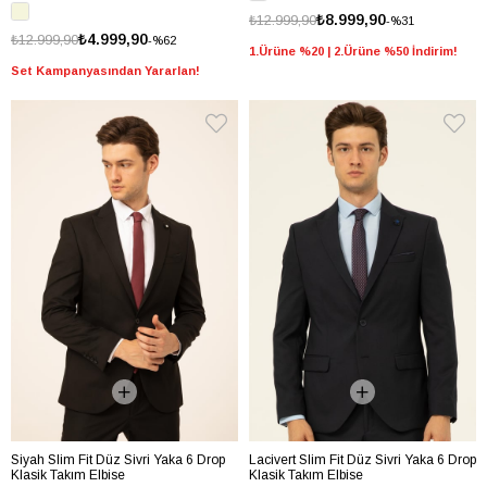
₺8.999,90
₺12.999,90
%31
₺4.999,90
₺12.999,90
%62
1.Ürüne %20 | 2.Ürüne %50 İndirim!
Set Kampanyasından Yararlan!
Siyah Slim Fit Düz Sivri Yaka 6 Drop
Lacivert Slim Fit Düz Sivri Yaka 6 Drop
Klasik Takım Elbise
Klasik Takım Elbise