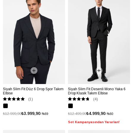
Siyah Slim Fit Düz 6 Drop Spor Takım
Siyah Slim Fit Desenli Mono Yaka 6
Elbise
Drop Klasik Takım Elbise
(1)
(4)
₺3.999,90
₺4.999,90
₺12.999,90
₺12.499,90
%69
%60
Set Kampanyasından Yararlan!