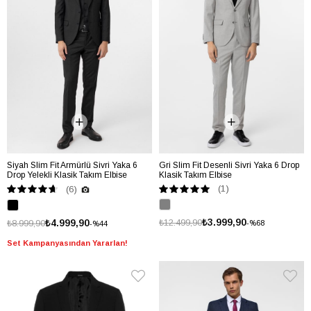
Siyah Slim Fit Armürlü Sivri Yaka 6
Gri Slim Fit Desenli Sivri Yaka 6 Drop
Drop Yelekli Klasik Takım Elbise
Klasik Takım Elbise
(1)
(6)
₺3.999,90
₺4.999,90
₺12.499,90
₺8.999,90
%68
%44
Set Kampanyasından Yararlan!