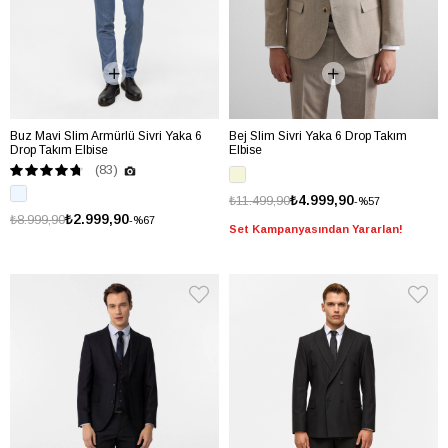
Buz Mavi Slim Armürlü Sivri Yaka 6
Bej Slim Sivri Yaka 6 Drop Takım
Drop Takım Elbise
Elbise
(83)
₺4.999,90
₺11.499,90
%57
₺2.999,90
₺8.999,90
%67
Set Kampanyasından Yararlan!