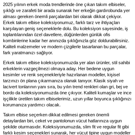
2025 yılının erkek moda trendlerinde öne çıkan takım elbiseler, 
şıklığı ve zarafeti bir arada sunarak her erkeğin gardırobunda yer 
alması gereken önemli parçalardan biri olarak dikkat çekiyor. 
Erkek takım elbise koleksiyonumuz, farklı tarz ve ihtiyaçları 
karşılayan geniş seçeneklerle dolu. Bu koleksiyon sayesinde, iş 
toplantılarından özel davetlere, düğünlerden günlük ofis 
kombinlerine kadar her anınızda şıklığınızla göz doldurabilirsiniz. 
Kaliteli malzemeler ve modern çizgilerle tasarlanan bu parçalar, 
fark yaratmanızı sağlıyor.
Erkek takım elbise koleksiyonumuzda yer alan ürünler, stil sahibi 
erkeklerin vazgeçilmezi olmaya aday. Her bedene uygun 
kesimler ve renk seçenekleriyle hazırlanan modeller, kişisel 
tarzınızı ön plana çıkarmanıza olanak tanıyor. Klasik siyah ve 
lacivert tonlarının yanı sıra, bu yılın trend renkleri olan gri, bej ve 
bordo da koleksiyonumuzda öne çıkıyor. Kaliteli kumaşlar ve ince 
işçilikle üretilen takım elbiselerimiz, uzun yıllar boyunca şıklığınızı 
korumanıza yardımcı olacak.
Takım elbise seçerken dikkat edilmesi gereken önemli 
detaylardan biri, ceket ve pantolonun vücut hatlarınıza uygun 
şekilde oturmasıdır. Koleksiyonumuzda, slim fit ve regular fit gibi 
farklı kesim seçenekleri sunarak, her vücut tipine uygun modeller 