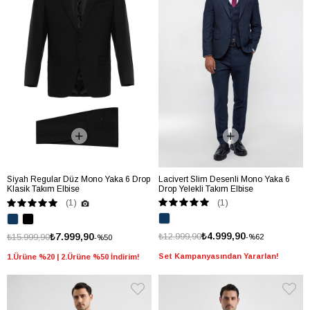
Siyah Regular Düz Mono Yaka 6 Drop
Lacivert Slim Desenli Mono Yaka 6
Klasik Takım Elbise
Drop Yelekli Takım Elbise
(1)
(1)
₺4.999,90
₺7.999,90
₺12.999,90
₺15.999,90
%62
%50
Set Kampanyasından Yararlan!
1.Ürüne %20 | 2.Ürüne %50 İndirim!