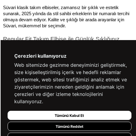
Süvari klasik takım elbiseler, zamansız bir şıklık ve estetik 
sunarak, 2025 yılında da stil sahibi erkeklerin bir numaralı tercihi 
olmaya devam ediyor. Kalite ve şıklığı bir arada arayanlar için 
Süvari, mükemmel bir seçimdir.
Regular Fit Takım Elbise ile Günlük Şıklığınız
Regular fit takım elbise, günlük şıklık arayan erkekler için 
Çerezleri kullanıyoruz
mükemmel bir seçenektir. 2025 modasının vazgeçilmez 
parçalarından biri olan bu takım elbiseler, hem rahatlık sunar hem 
Web sitemizde gezinme deneyiminizi geliştirmek,
de şıklığınızı ön plana çıkarır. Regular fit kesimi sayesinde 
size kişiselleştirilmiş içerik ve hedefli reklamlar
vücudu sıkmadan, doğal bir görünüm sağlar. İş toplantılarından 
göstermek, web sitesi trafiğimizi analiz etmek ve
arkadaş buluşmalarına kadar geniş bir kullanım alanı sunan bu 
ziyaretçilerimizin nereden geldiğini anlamak için
elbiseler, gardırobunuzun en değerli parçalarından biri olacaktır.
çerezleri ve diğer izleme teknolojilerini
Regular fit takım elbise seçerken, kumaş kalitesine ve doğru 
kullanıyoruz.
bedene dikkat etmek önemlidir. Pamuklu veya yün karışımlı 
kumaşlar, hem yaz hem de kış aylarında giymek için idealdir. 
Ayrıca, doğru aksesuarlar ile kombinlendiğinde, tarzınızı bir üst 
Tümünü Kabul Et
seviyeye taşıyabilirsiniz. Kravat, mendil veya şık bir saat gibi 
Tümünü Reddet
aksesuarlar, regular fit takım elbisenizin tamamlayıcı unsurları 
olacaktır. Günlük şıklık için mükemmel bir seçenek olan regular fit 