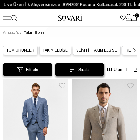
 Üzeri İlk Alışverişinizde ‘SVR200’ Kodunu Kullanarak 200 TL İndirim 
0
Anasayfa
Takım Elbise
TÜM ÜRÜNLER
TAKIM ELBİSE
SLİM FİT TAKIM ELBİSE
REGULA
Filtrele
111 Ürün