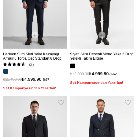
Lacivert Slim Sivri Yaka Kazayağı
Siyah Slim Desenli Mono Yaka 6 Drop
Armürlü Torba Cep Standart 6 Drop
Yelekli Takım Elbise
Takım Elbise
(2)
₺4.999,90
₺12.999,90
%62
₺4.999,90
₺11.499,90
%57
Set Kampanyasından Yararlan!
Set Kampanyasından Yararlan!