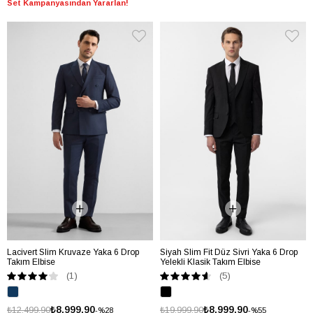
Set Kampanyasından Yararlan!
Lacivert Slim Kruvaze Yaka 6 Drop
Siyah Slim Fit Düz Sivri Yaka 6 Drop
Takım Elbise
Yelekli Klasik Takım Elbise
(1)
(5)
₺8.999,90
₺8.999,90
₺12.499,90
₺19.999,90
%28
%55