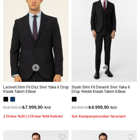
Lacivert Slim Fit Düz Sivri Yaka 6 Drop
Siyah Slim Fit Desenli Sivri Yaka 6
Klasik Takım Elbise
Drop Yelekli Klasik Takım Elbise
₺7.999,90
₺4.999,90
₺18.999,90
₺9.999,90
%58
%50
1.Ürüne %20 | 2.Ürüne %50 İndirim!
Set Kampanyasından Yararlan!