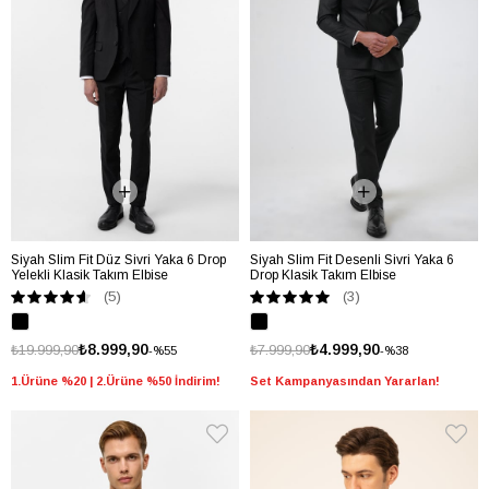
Siyah Slim Fit Düz Sivri Yaka 6 Drop
Siyah Slim Fit Desenli Sivri Yaka 6
Yelekli Klasik Takım Elbise
Drop Klasik Takım Elbise
(5)
(3)
₺8.999,90
₺4.999,90
₺19.999,90
₺7.999,90
%55
%38
1.Ürüne %20 | 2.Ürüne %50 İndirim!
Set Kampanyasından Yararlan!