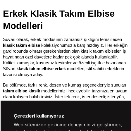
Erkek 
Klasik Takım Elbise 
Modelleri
Süvari olarak, erkek modasının zamansız şıklığını temsil eden 
klasik takım elbise
 koleksiyonumuzla karşınızdayız. Her erkeğin 
gardırobunda olması gerekenlerden olan klasik takım elbiseler, iş 
hayatından özel davetlere kadar pek çok alanda kullanılabilir. 
Kaliteli kumaşlar, kusursuz kesimler ve özenli işçilikle hazırlanan 
Süvari 
klasik takım elbise erkek
 modelleri, stil sahibi erkeklerin 
favorisi olmaya aday.
Bu bölümde, farklı renk, desen ve kumaş seçenekleriyle sunulan 
takım elbise klasik
 modellerimizi inceleyebilir, tarzınıza en uygun 
olanı kolayca bulabilirsiniz. İster tek renk, ister desenli; ister yün, 
ister pamuklu kumaşlardan üretilmiş olsun, her bir takım elbise, 
Süvari'nin kalite ve şıklık anlayışını yansıtıyor. Şıklığınızı 
tamamlayacak gömlek, kravat ve ayakkabı gibi aksesuarlarla 
Çerezleri kullanıyoruz
kombinleyerek kusursuz bir görünüm yakalayabilirsiniz.
Web sitemizde gezinme deneyiminizi geliştirmek,