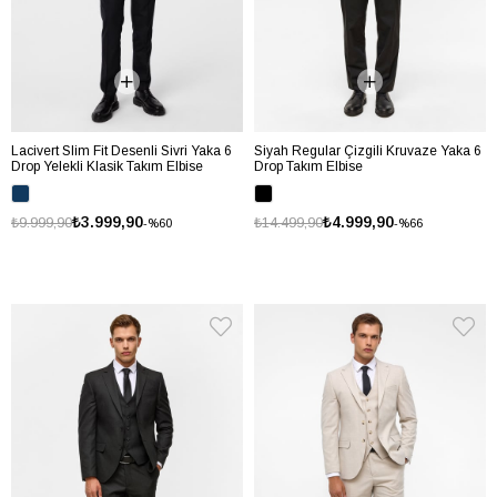
Lacivert Slim Fit Desenli Sivri Yaka 6
Siyah Regular Çizgili Kruvaze Yaka 6
Drop Yelekli Klasik Takım Elbise
Drop Takım Elbise
₺3.999,90
₺4.999,90
₺9.999,90
₺14.499,90
%60
%66