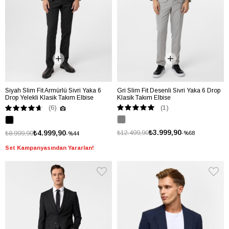
Siyah Slim Fit Armürlü Sivri Yaka 6
Gri Slim Fit Desenli Sivri Yaka 6 Drop
Drop Yelekli Klasik Takım Elbise
Klasik Takım Elbise
(1)
(6)
₺3.999,90
₺4.999,90
₺12.499,90
₺8.999,90
%68
%44
Set Kampanyasından Yararlan!