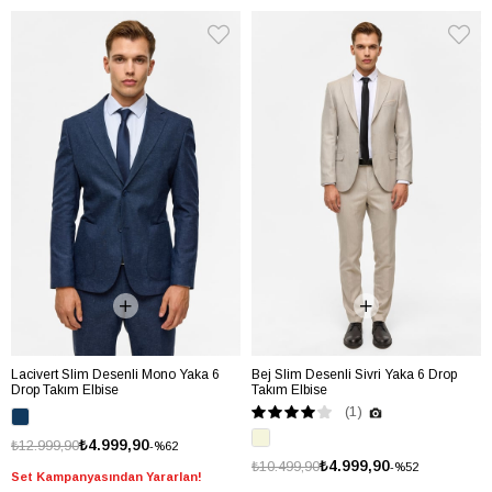
Lacivert Slim Desenli Mono Yaka 6
Bej Slim Desenli Sivri Yaka 6 Drop
Drop Takım Elbise
Takım Elbise
(1)
₺4.999,90
₺12.999,90
%62
₺4.999,90
₺10.499,90
%52
Set Kampanyasından Yararlan!