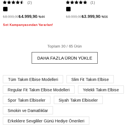
(2)
(1)
₺4.999,90
₺3.999,90
₺8.999,90
₺8.999,90
%44
%56
Set Kampanyasından Yararlan!
Toplam
30
/
65
Ürün
DAHA FAZLA ÜRÜN YÜKLE
Tüm Takım Elbise Modelleri
Slim Fit Takım Elbise
Regular Fit Takım Elbise Modelleri
Yelekli Takım Elbise
Spor Takım Elbiseler
Siyah Takım Elbiseler
Smokin ve Damatlıklar
Erkeklere Sevgililer Günü Hediye Önerileri