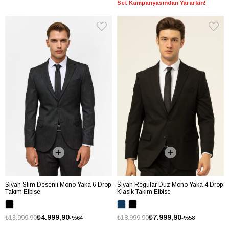
Set Kampanyasından Yararlan!
Siyah Slim Desenli Mono Yaka 6 Drop
Siyah Regular Düz Mono Yaka 4 Drop
Takım Elbise
Klasik Takım Elbise
₺4.999,90
₺7.999,90
₺13.999,90
₺18.999,90
%64
%58