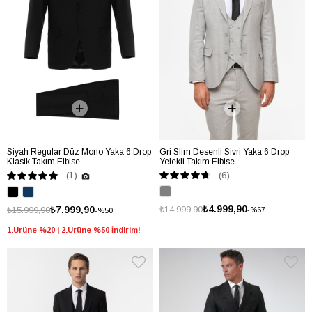
Siyah Regular Düz Mono Yaka 6 Drop
Gri Slim Desenli Sivri Yaka 6 Drop
Klasik Takım Elbise
Yelekli Takım Elbise
(6)
(1)
₺4.999,90
₺7.999,90
₺14.999,90
₺15.999,90
%67
%50
1.Ürüne %20 | 2.Ürüne %50 İndirim!