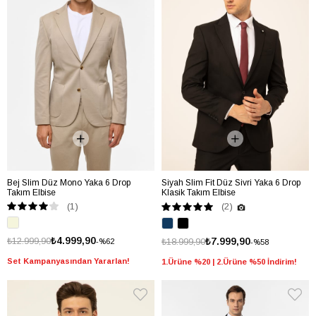
Bej Slim Düz Mono Yaka 6 Drop
Siyah Slim Fit Düz Sivri Yaka 6 Drop
Takım Elbise
Klasik Takım Elbise
(1)
(2)
₺4.999,90
₺12.999,90
₺7.999,90
₺18.999,90
%62
%58
Set Kampanyasından Yararlan!
1.Ürüne %20 | 2.Ürüne %50 İndirim!