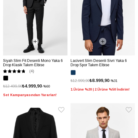
Siyah Slim Fit Desenli Mono Yaka 6
Lacivert Slim Desenli Sivri Yaka 6
Drop Klasik Takım Elbise
Drop Spor Takım Elbise
(4)
₺8.999,90
₺12.999,90
%31
₺4.999,90
₺12.499,90
%60
1.Ürüne %20 | 2.Ürüne %50 İndirim!
Set Kampanyasından Yararlan!