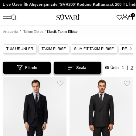
 Üzeri İlk Alışverişinizde ‘SVR200’ Kodunu Kullanarak 200 TL İndirim
0
Anasayfa
Takım Elbise
Klasik Takım Elbise
TÜM ÜRÜNLER
TAKIM ELBİSE
SLİM FİT TAKIM ELBİSE
REGULA
Filtrele
65 Ürün