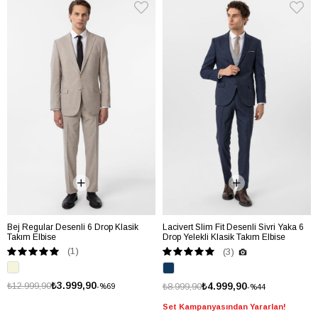
Bej Regular Desenli 6 Drop Klasik
Lacivert Slim Fit Desenli Sivri Yaka 6
Takım Elbise
Drop Yelekli Klasik Takım Elbise
(1)
(3)
₺3.999,90
₺12.999,90
₺4.999,90
₺8.999,90
%69
%44
Set Kampanyasından Yararlan!