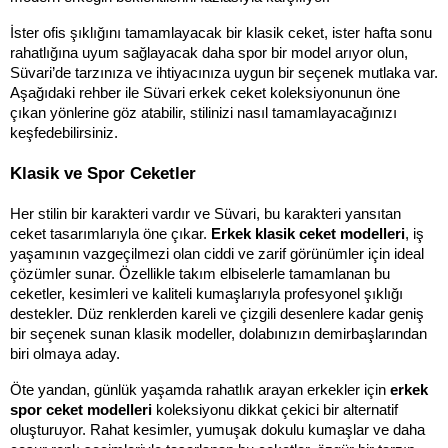
İster ofis şıklığını tamamlayacak bir klasik ceket, ister hafta sonu 
rahatlığına uyum sağlayacak daha spor bir model arıyor olun, 
Süvari’de tarzınıza ve ihtiyacınıza uygun bir seçenek mutlaka var. 
Aşağıdaki rehber ile Süvari erkek ceket koleksiyonunun öne 
çıkan yönlerine göz atabilir, stilinizi nasıl tamamlayacağınızı 
keşfedebilirsiniz.
Klasik ve Spor Ceketler
Her stilin bir karakteri vardır ve Süvari, bu karakteri yansıtan 
ceket tasarımlarıyla öne çıkar. 
Erkek klasik ceket modelleri
, iş 
yaşamının vazgeçilmezi olan ciddi ve zarif görünümler için ideal 
çözümler sunar. Özellikle takım elbiselerle tamamlanan bu 
ceketler, kesimleri ve kaliteli kumaşlarıyla profesyonel şıklığı 
destekler. Düz renklerden kareli ve çizgili desenlere kadar geniş 
bir seçenek sunan klasik modeller, dolabınızın demirbaşlarından 
biri olmaya aday.
Öte yandan, günlük yaşamda rahatlık arayan erkekler için 
erkek 
spor ceket modelleri
 koleksiyonu dikkat çekici bir alternatif 
oluşturuyor. Rahat kesimler, yumuşak dokulu kumaşlar ve daha 