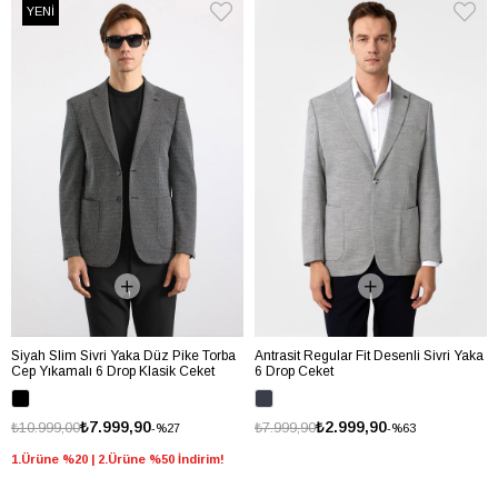
YENİ
Siyah Slim Sivri Yaka Düz Pike Torba
Antrasit Regular Fit Desenli Sivri Yaka
Cep Yıkamalı 6 Drop Klasik Ceket
6 Drop Ceket
₺7.999,90
₺2.999,90
₺10.999,00
₺7.999,90
%27
%63
1.Ürüne %20 | 2.Ürüne %50 İndirim!