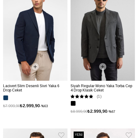
Lacivert Slim Desenli Sivri Yaka 6
Siyah Regular Mono Yaka Torba Cep
Drop Ceket
4 Drop Klasik Ceket
(1)
₺2.999,90
₺7.999,90
%63
₺2.999,90
₺8.999,90
%67
YENİ