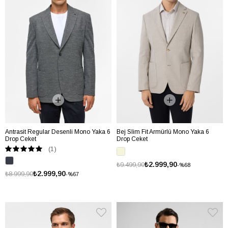
Antrasit Regular Desenli Mono Yaka 6
Bej Slim Fit Armürlü Mono Yaka 6
Drop Ceket
Drop Ceket
(1)
₺2.999,90
₺9.499,90
%68
₺2.999,90
₺8.999,90
%67