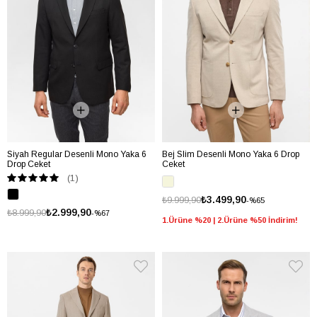
Siyah Regular Desenli Mono Yaka 6
Bej Slim Desenli Mono Yaka 6 Drop
Drop Ceket
Ceket
(1)
₺3.499,90
₺9.999,90
%65
₺2.999,90
₺8.999,90
%67
1.Ürüne %20 | 2.Ürüne %50 İndirim!