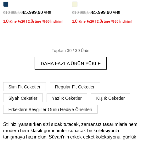
₺5.999,90
₺5.999,90
₺10.999,90
₺10.999,90
%45
%45
1.Ürüne %20 | 2.Ürüne %50 İndirim!
1.Ürüne %20 | 2.Ürüne %50 İndirim!
Toplam
30
/
39
Ürün
DAHA FAZLA ÜRÜN YÜKLE
Slim Fit Ceketler
Regular Fit Ceketler
Siyah Ceketler
Yazlık Ceketler
Kışlık Ceketler
Erkeklere Sevgililer Günü Hediye Önerileri
Stilinizi yansıtırken sizi sıcak tutacak, zamansız tasarımlarla hem 
modern hem klasik görünümler sunacak bir koleksiyonla 
tanışmaya hazır olun. Süvari’nin erkek ceket koleksiyonu, günlük 