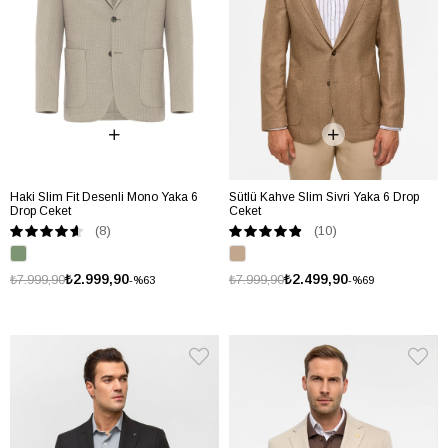
Haki Slim Fit Desenli Mono Yaka 6
Sütlü Kahve Slim Sivri Yaka 6 Drop
Drop Ceket
Ceket
(8)
(10)
₺2.999,90
₺2.499,90
₺7.999,90
₺7.999,90
%63
%69