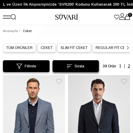
 Üzeri İlk Alışverişinizde ‘SVR200’ Kodunu Kullanarak 200 TL İndirim 
0
Anasayfa
Ceket
TÜM ÜRÜNLER
CEKET
SLİM FİT CEKET
REGULAR FİT CEKET
Filtrele
39 Ürün