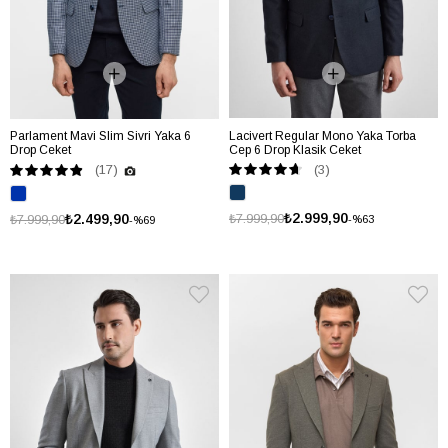
Parlament Mavi Slim Sivri Yaka 6
Lacivert Regular Mono Yaka Torba
Drop Ceket
Cep 6 Drop Klasik Ceket
(3)
(17)
₺2.999,90
₺2.499,90
₺7.999,90
₺7.999,90
%63
%69