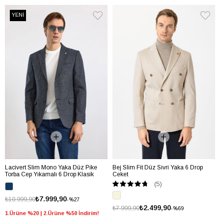
YENİ
Lacivert Slim Mono Yaka Düz Pike
Bej Slim Fit Düz Sivri Yaka 6 Drop
Torba Cep Yıkamalı 6 Drop Klasik
Ceket
Ceket
(5)
₺7.999,90
₺10.999,90
%27
₺2.499,90
₺7.999,90
%69
1.Ürüne %20 | 2.Ürüne %50 İndirim!