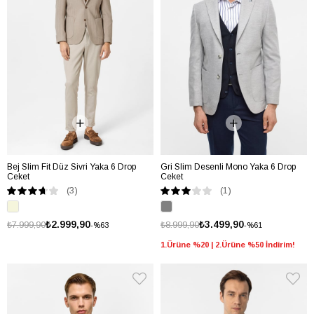
Bej Slim Fit Düz Sivri Yaka 6 Drop
Gri Slim Desenli Mono Yaka 6 Drop
Ceket
Ceket
(3)
(1)
₺2.999,90
₺3.499,90
₺7.999,90
₺8.999,90
%63
%61
1.Ürüne %20 | 2.Ürüne %50 İndirim!