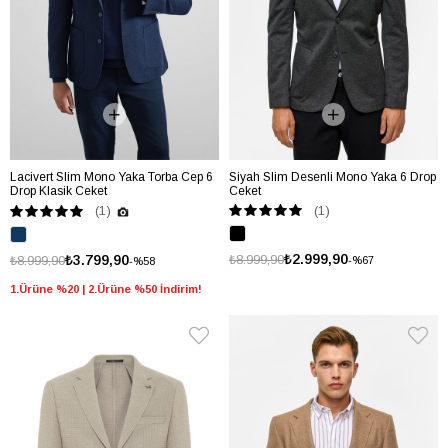
Lacivert Slim Mono Yaka Torba Cep 6
Siyah Slim Desenli Mono Yaka 6 Drop
Drop Klasik Ceket
Ceket
(1)
(1)
₺2.999,90
₺3.799,90
₺8.999,90
₺8.999,90
%67
%58
1.Ürüne %20 | 2.Ürüne %50 İndirim!