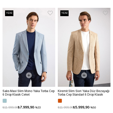
YENİ
YENİ
Saks Mavi Slim Mono Yaka Torba Cep
Kiremit Slim Sivri Yaka Düz Bezayağı
6 Drop Klasik Ceket
Torba Cep Standart 6 Drop Klasik
Ceket
₺7.999,90
₺5.999,90
₺11.999,90
₺11.999,90
%33
%50