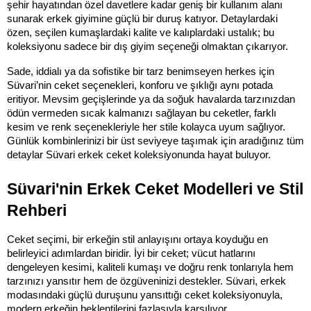
şehir hayatından özel davetlere kadar geniş bir kullanım alanı 
sunarak erkek giyimine güçlü bir duruş katıyor. Detaylardaki 
özen, seçilen kumaşlardaki kalite ve kalıplardaki ustalık; bu 
koleksiyonu sadece bir dış giyim seçeneği olmaktan çıkarıyor.
Sade, iddialı ya da sofistike bir tarz benimseyen herkes için 
Süvari’nin ceket seçenekleri, konforu ve şıklığı aynı potada 
eritiyor. Mevsim geçişlerinde ya da soğuk havalarda tarzınızdan 
ödün vermeden sıcak kalmanızı sağlayan bu ceketler, farklı 
kesim ve renk seçenekleriyle her stile kolayca uyum sağlıyor. 
Günlük kombinlerinizi bir üst seviyeye taşımak için aradığınız tüm 
detaylar Süvari erkek ceket koleksiyonunda hayat buluyor.
Süvari'nin Erkek Ceket Modelleri ve Stil 
Rehberi
Ceket seçimi, bir erkeğin stil anlayışını ortaya koyduğu en 
belirleyici adımlardan biridir. İyi bir ceket; vücut hatlarını 
dengeleyen kesimi, kaliteli kumaşı ve doğru renk tonlarıyla hem 
tarzınızı yansıtır hem de özgüveninizi destekler. Süvari, erkek 
modasındaki güçlü duruşunu yansıttığı ceket koleksiyonuyla, 
modern erkeğin beklentilerini fazlasıyla karşılıyor.