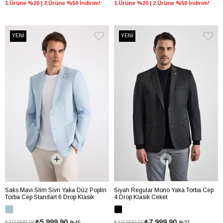
1.Ürüne %20 | 2.Ürüne %50 İndirim!
1.Ürüne %20 | 2.Ürüne %50 İndirim!
YENİ
YENİ
Saks Mavi Slim Sivri Yaka Düz Poplin
Siyah Regular Mono Yaka Torba Cep
Torba Cep Standart 6 Drop Klasik
4 Drop Klasik Ceket
Ceket
₺5.999,90
₺7.999,90
₺10.999,90
₺10.999,90
%45
%27