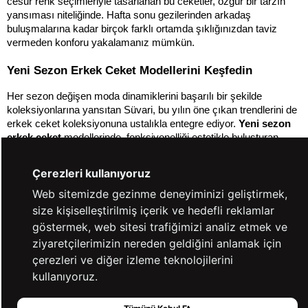
cesur renk seçimleriyle tasarlanan bu ceketler, özgür bir tarzın 
yansıması niteliğinde. Hafta sonu gezilerinden arkadaş 
buluşmalarına kadar birçok farklı ortamda şıklığınızdan taviz 
vermeden konforu yakalamanız mümkün.
Yeni Sezon Erkek Ceket Modellerini Keşfedin
Her sezon değişen moda dinamiklerini başarılı bir şekilde 
koleksiyonlarına yansıtan Süvari, bu yılın öne çıkan trendlerini de 
erkek ceket koleksiyonuna ustalıkla entegre ediyor. 
Yeni sezon 
erkek ceket
 modellerinde, fonksiyonelliği estetikle buluşturan 
detaylar dikkat çekiyor. Öne çıkan kesimlerde daha rahat formlar, 
doğadan ilham alan toprak tonları ve mevsim geçişlerine uygun 
Çerezleri kullanıyoruz
hafif kumaşlar öne çıkıyor.
Web sitemizde gezinme deneyiminizi geliştirmek,
Koleksiyonda yer alan zamansız parçaların yanı sıra, sezonun 
size kişiselleştirilmiş içerik ve hedefli reklamlar
güncel modasına hitap eden yenilikçi tasarımlar da bulunuyor. 
göstermek, web sitesi trafiğimizi analiz etmek ve
Düğme detayları, modern fit kalıplar, ekstra cepler ve iç astar 
ziyaretçilerimizin nereden geldiğini anlamak için
desenleri gibi küçük ama etkili detaylar, 
yeni sezon erkek ceket
modellerine hem fonksiyonel hem de stil açısından avantaj 
çerezleri ve diğer izleme teknolojilerini
kazandırıyor. Günlük giyimden smart casual kombinlere kadar 
kullanıyoruz.
geniş bir kullanım alanı sunan bu ceketler, hem şıklığı hem de 
güncel trendleri yakalamak isteyen erkeklerin favorisi haline 