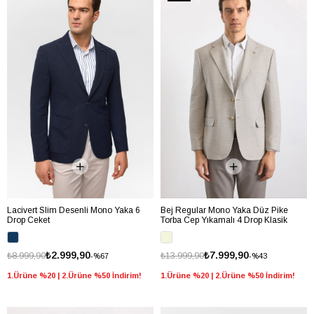
Lacivert Slim Desenli Mono Yaka 6
Bej Regular Mono Yaka Düz Pike
Drop Ceket
Torba Cep Yıkamalı 4 Drop Klasik
Ceket
₺2.999,90
₺7.999,90
₺8.999,90
₺13.999,90
%67
%43
1.Ürüne %20 | 2.Ürüne %50 İndirim!
1.Ürüne %20 | 2.Ürüne %50 İndirim!