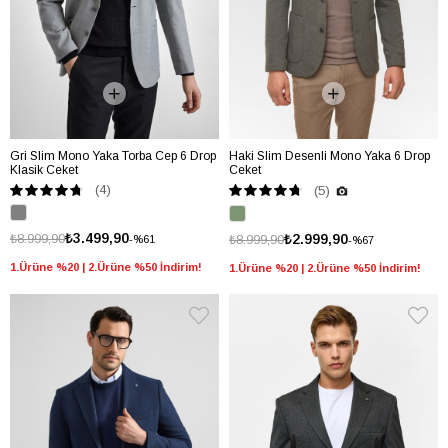
Gri Slim Mono Yaka Torba Cep 6 Drop
Haki Slim Desenli Mono Yaka 6 Drop
Klasik Ceket
Ceket
(4)
(5)
₺3.499,90
₺8.999,90
₺2.999,90
₺8.999,90
%61
%67
1.Ürüne %20 | 2.Ürüne %50 İndirim!
1.Ürüne %20 | 2.Ürüne %50 İndirim!