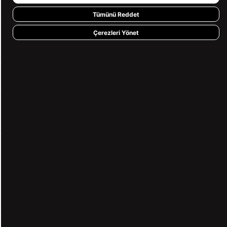
KATEGORİLER
Tümünü Reddet
Çerezleri Yönet
YARDIM
BİZE ULAŞIN
HIZLI ERİŞİM
KVKK ve GİZLİLİK
BİZİ TAKİP ET