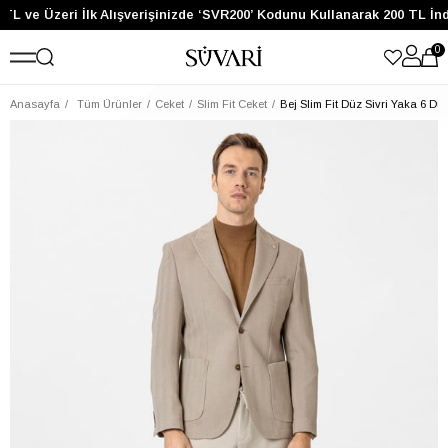
TL ve Üzeri İlk Alışverişinizde ‘SVR200’ Kodunu Kullanarak 200 TL İnd
0
Anasayfa
Tüm Ürünler
Ceket
Slim Fit Ceket
Bej Slim Fit Düz Sivri Yaka 6 Dr