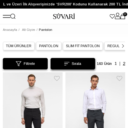
e Üzeri İlk Alışverişinizde ‘SVR200’ Kodunu Kullanarak 200 TL İndiri
0
Anasayfa
Alt Giyim
Pantolon
TÜM ÜRÜNLER
PANTOLON
SLİM FİT PANTOLON
REGULAR 
Filtrele
163 Ürün