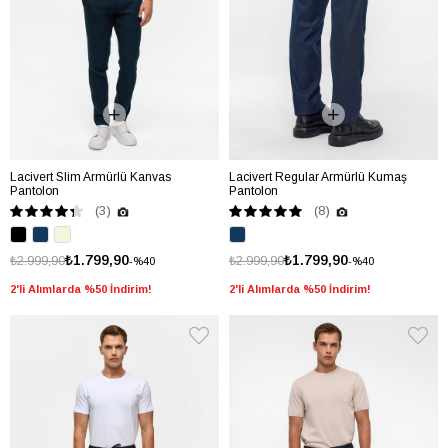
Lacivert Slim Armürlü Kanvas
Lacivert Regular Armürlü Kumaş
Pantolon
Pantolon
(3)
(8)
₺1.799,90
₺1.799,90
₺2.999,90
₺2.999,90
%40
%40
2'li Alımlarda %50 İndirim!
2'li Alımlarda %50 İndirim!