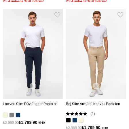
2'li Alımlarda %50 İndirim!
2'li Alımlarda %50 İndirim!
Lacivert Slim Düz Jogger Pantolon
Bej Slim Armürlü Kanvas Pantolon
(2)
₺1.799,90
₺2.999,90
%40
₺1.799,90
₺2.999,90
%40