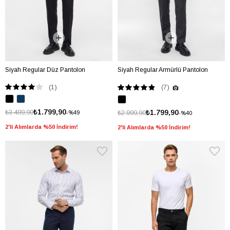
Siyah Regular Düz Pantolon
Siyah Regular Armürlü Pantolon
(1)
(7)
₺1.799,90
₺3.499,90
₺1.799,90
₺2.999,90
%49
%40
2'li Alımlarda %50 İndirim!
2'li Alımlarda %50 İndirim!