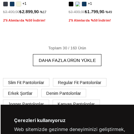
+1
+1
₺2.899,90
₺1.799,90
₺3.499,90
₺3.499,90
%17
%49
2'li Alımlarda %50 İndirim!
2'li Alımlarda %50 İndirim!
Toplam
30
/
163
Ürün
DAHA FAZLA ÜRÜN YÜKLE
Slim Fit Pantolonlar
Regular Fit Pantolonlar
Erkek Şortlar
Denim Pantolonlar
Jogger Pantolonlar
Kanvas Pantolonlar
Kumaş Pantolonlar
Çerezleri kullanıyoruz
Erkeklere Sevgililer Günü Hediye Önerileri
Web sitemizde gezinme deneyiminizi geliştirmek,