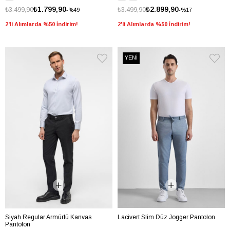
₺1.799,90
₺2.899,90
₺3.499,90
₺3.499,90
%49
%17
2'li Alımlarda %50 İndirim!
2'li Alımlarda %50 İndirim!
YENİ
Siyah Regular Armürlü Kanvas
Lacivert Slim Düz Jogger Pantolon
Pantolon