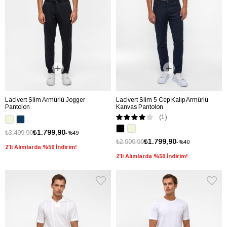
Lacivert Slim Armürlü Jogger
Lacivert Slim 5 Cep Kalıp Armürlü
Pantolon
Kanvas Pantolon
(1)
₺1.799,90
₺3.499,90
%49
₺1.799,90
₺2.999,90
%40
2'li Alımlarda %50 İndirim!
2'li Alımlarda %50 İndirim!