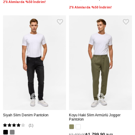
2'li Alımlarda %50 İndirim!
2'li Alımlarda %50 İndirim!
Siyah Slim Denim Pantolon
Koyu Haki Slim Armürlü Jogger
Pantolon
(1)
₺1.799,90
₺3.499,90
%49