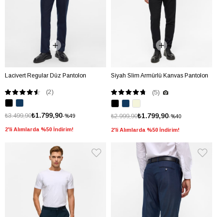
Lacivert Regular Düz Pantolon
Siyah Slim Armürlü Kanvas Pantolon
(2)
(5)
₺1.799,90
₺3.499,90
₺1.799,90
₺2.999,90
%49
%40
2'li Alımlarda %50 İndirim!
2'li Alımlarda %50 İndirim!