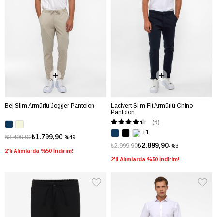
Bej Slim Armürlü Jogger Pantolon
Lacivert Slim Fit Armürlü Chino
Pantolon
(6)
+1
₺1.799,90
₺3.499,90
%49
₺2.899,90
₺2.999,90
%3
2'li Alımlarda %50 İndirim!
2'li Alımlarda %50 İndirim!