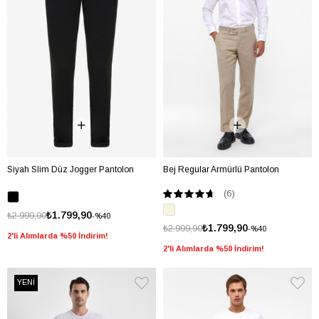
Siyah Slim Düz Jogger Pantolon
Bej Regular Armürlü Pantolon
(6)
₺1.799,90
₺2.999,90
%40
₺1.799,90
₺2.999,90
%40
2'li Alımlarda %50 İndirim!
2'li Alımlarda %50 İndirim!
YENİ