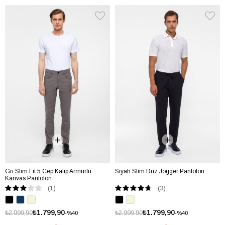
Gri Slim Fit 5 Cep Kalıp Armürlü
Siyah Slim Düz Jogger Pantolon
Kanvas Pantolon
(1)
(3)
₺1.799,90
₺1.799,90
₺2.999,90
₺2.999,90
%40
%40