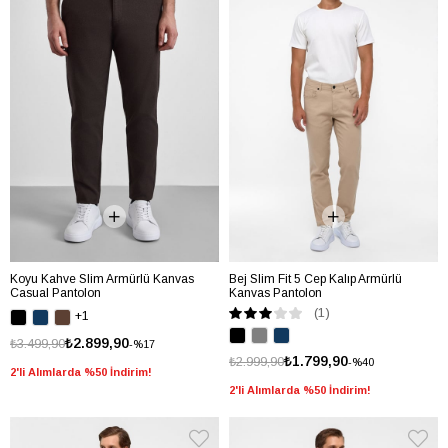
Koyu Kahve Slim Armürlü Kanvas
Bej Slim Fit 5 Cep Kalıp Armürlü
Casual Pantolon
Kanvas Pantolon
(1)
+1
₺2.899,90
₺3.499,90
%17
₺1.799,90
₺2.999,90
%40
2'li Alımlarda %50 İndirim!
2'li Alımlarda %50 İndirim!