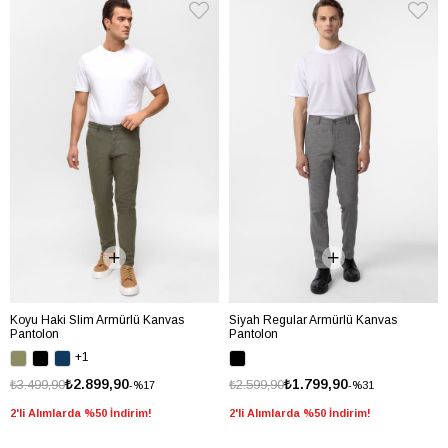
Koyu Haki Slim Armürlü Kanvas
Siyah Regular Armürlü Kanvas
Pantolon
Pantolon
+1
₺2.899,90
₺1.799,90
₺3.499,90
₺2.599,90
%17
%31
2'li Alımlarda %50 İndirim!
2'li Alımlarda %50 İndirim!