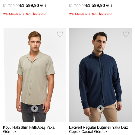
₺1.599,90
₺1.599,90
₺1.799,90
₺1.799,90
%11
%11
2'li Alımlarda %50 İndirim!
2'li Alımlarda %50 İndirim!
Koyu Haki Slim Fitilli Apaş Yaka
Lacivert Regular Düğmeli Yaka Düz
Gömlek
Cepsiz Casual Gömlek