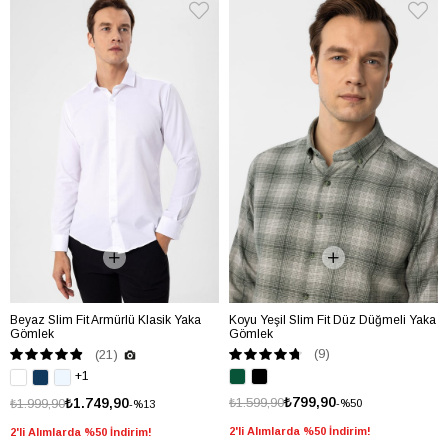
Beyaz Slim Fit Armürlü Klasik Yaka
Koyu Yeşil Slim Fit Düz Düğmeli Yaka
Gömlek
Gömlek
(9)
(21)
+1
₺799,90
₺1.749,90
₺1.599,90
₺1.999,90
%50
%13
2'li Alımlarda %50 İndirim!
2'li Alımlarda %50 İndirim!