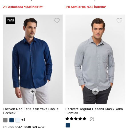
2'li Alımlarda %50 İndirim!
2'li Alımlarda %50 İndirim!
YENİ
Lacivert Regular Klasik Yaka Casual
Lacivert Regular Desenli Klasik Yaka
Gömlek
Gömlek
(2)
+1
₺1.849,90
₺2.499,90
%26