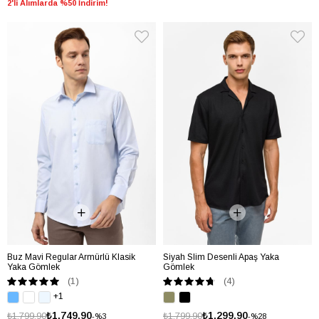
2'li Alımlarda %50 İndirim!
Buz Mavi Regular Armürlü Klasik
Siyah Slim Desenli Apaş Yaka
Yaka Gömlek
Gömlek
(1)
(4)
+1
₺1.749,90
₺1.299,90
₺1.799,90
₺1.799,90
%3
%28