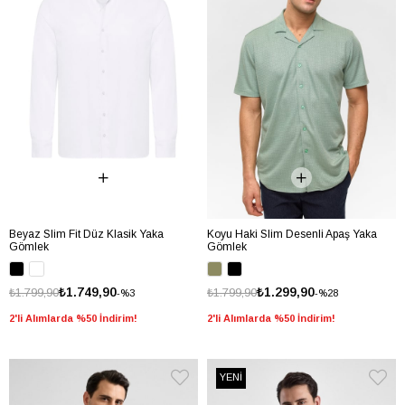
Beyaz Slim Fit Düz Klasik Yaka
Koyu Haki Slim Desenli Apaş Yaka
Gömlek
Gömlek
₺1.749,90
₺1.299,90
₺1.799,90
₺1.799,90
%3
%28
2'li Alımlarda %50 İndirim!
2'li Alımlarda %50 İndirim!
YENİ