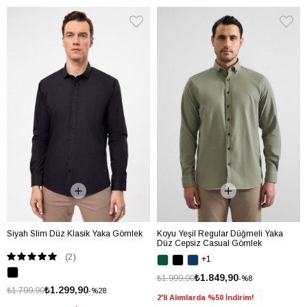
Siyah Slim Düz Klasik Yaka Gömlek
Koyu Yeşil Regular Düğmeli Yaka
Düz Cepsiz Casual Gömlek
(2)
+1
₺1.849,90
₺1.999,90
%8
₺1.299,90
₺1.799,90
%28
2'li Alımlarda %50 İndirim!