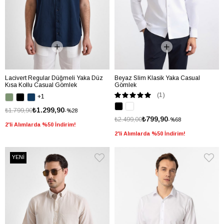
Lacivert Regular Düğmeli Yaka Düz
Beyaz Slim Klasik Yaka Casual
Kısa Kollu Casual Gömlek
Gömlek
(1)
+1
₺1.299,90
₺1.799,90
%28
₺799,90
₺2.499,00
%68
2'li Alımlarda %50 İndirim!
2'li Alımlarda %50 İndirim!
YENİ