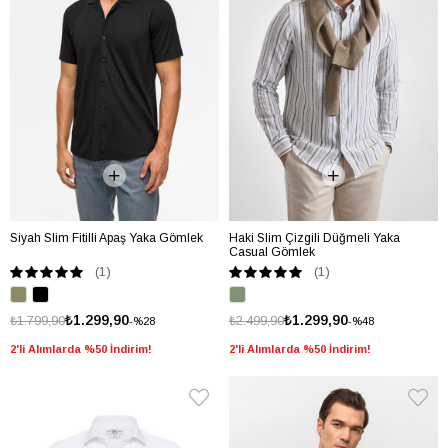
Siyah Slim Fitilli Apaş Yaka Gömlek
Haki Slim Çizgili Düğmeli Yaka
Casual Gömlek
(1)
(1)
₺1.299,90
₺1.299,90
₺1.799,90
₺2.499,90
%28
%48
2'li Alımlarda %50 İndirim!
2'li Alımlarda %50 İndirim!