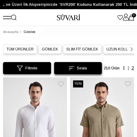
 Üzeri İlk Alışverişinizde ‘SVR200’ Kodunu Kullanarak 200 TL İndirim 
0
Anasayfa
Gömlek
TÜM ÜRÜNLER
GÖMLEK
SLİM FİT GÖMLEK
UZUN KOLLU G
Filtrele
210 Ürün
YENİ