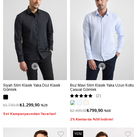
Siyah Slim Klasik Yaka Düz Klasik
Buz Mavi Slim Klasik Yaka Uzun Kollu
Gömlek
Casual Gömlek
(2)
₺1.299,90
₺1.799,90
%28
₺799,90
₺2.499,00
%68
Set Kampanyasından Yararlan!
2'li Alımlarda %50 İndirim!
YENİ