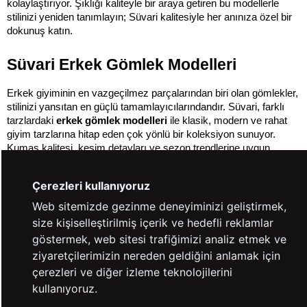
kolaylaştırıyor. Şıklığı kaliteyle bir araya getiren bu modellerle 
stilinizi yeniden tanımlayın; Süvari kalitesiyle her anınıza özel bir 
dokunuş katın.
Süvari Erkek Gömlek Modelleri
Erkek giyiminin en vazgeçilmez parçalarından biri olan gömlekler, 
stilinizi yansıtan en güçlü tamamlayıcılarındandır. Süvari, farklı 
tarzlardaki 
erkek gömlek modelleri
 ile klasik, modern ve rahat 
giyim tarzlarına hitap eden çok yönlü bir koleksiyon sunuyor. 
Kumaş kalitesi, kesim detayları ve sezon trendlerine uygun 
tasarımlarla öne çıkan bu koleksiyon, hem iş hayatında hem de 
günlük kullanımda tarzınızı ön plana çıkarıyor.
Çerezleri kullanıyoruz
Koleksiyon içerisinde uzun kollu klasik modellerden, yaz aylarına 
Web sitemizde gezinme deneyiminizi geliştirmek,
uygun kısa kollu seçeneklere; slim fit kalıplardan zamansız beyaz 
size kişiselleştirilmiş içerik ve hedefli reklamlar
gömleklere kadar geniş bir yelpaze yer alıyor. Süvari erkek 
göstermek, web sitesi trafiğimizi analiz etmek ve
gömlek modelleri, hem konfor hem şıklık arayan erkekler için her 
ziyaretçilerimizin nereden geldiğini anlamak için
mevsime ve her ortama uygun alternatifler sunuyor.
çerezleri ve diğer izleme teknolojilerini
Klasik ve Modern Uzun Kollu Erkek Gömlekleri
kullanıyoruz.