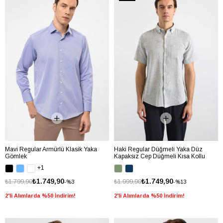
Mavi Regular Armürlü Klasik Yaka
Haki Regular Düğmeli Yaka Düz
Gömlek
Kapaksız Cep Düğmeli Kısa Kollu
Standart Casual Gömlek
+1
₺1.749,90
₺1.749,90
₺1.799,90
₺1.999,90
%3
%13
2'li Alımlarda %50 İndirim!
2'li Alımlarda %50 İndirim!