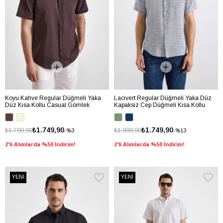
Koyu Kahve Regular Düğmeli Yaka
Lacivert Regular Düğmeli Yaka Düz
Düz Kısa Kollu Casual Gömlek
Kapaksız Cep Düğmeli Kısa Kollu
Standart Casual Gömlek
₺1.749,90
₺1.749,90
₺1.799,90
₺1.999,90
%3
%13
2'li Alımlarda %50 İndirim!
2'li Alımlarda %50 İndirim!
YENİ
YENİ