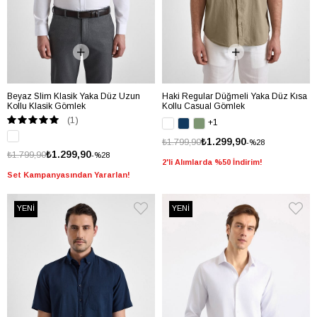
Beyaz Slim Klasik Yaka Düz Uzun
Haki Regular Düğmeli Yaka Düz Kısa
Kollu Klasik Gömlek
Kollu Casual Gömlek
(1)
+1
₺1.299,90
₺1.799,90
%28
₺1.299,90
₺1.799,90
%28
2'li Alımlarda %50 İndirim!
Set Kampanyasından Yararlan!
YENİ
YENİ