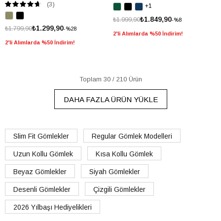
(3)
+1
₺1.849,90
₺1.999,90
%8
₺1.299,90
₺1.799,90
%28
2'li Alımlarda %50 İndirim!
2'li Alımlarda %50 İndirim!
Toplam
30
/
210
Ürün
DAHA FAZLA ÜRÜN YÜKLE
Slim Fit Gömlekler
Regular Gömlek Modelleri
Uzun Kollu Gömlek
Kısa Kollu Gömlek
Beyaz Gömlekler
Siyah Gömlekler
Desenli Gömlekler
Çizgili Gömlekler
2026 Yılbaşı Hediyelikleri