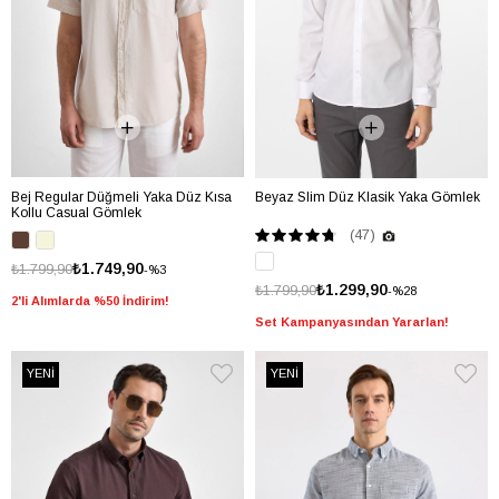
Bej Regular Düğmeli Yaka Düz Kısa
Beyaz Slim Düz Klasik Yaka Gömlek
Kollu Casual Gömlek
(47)
₺1.749,90
₺1.799,90
%3
₺1.299,90
₺1.799,90
%28
2'li Alımlarda %50 İndirim!
Set Kampanyasından Yararlan!
YENİ
YENİ