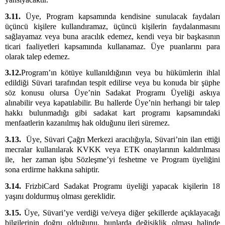
3.11.
Üye, Program kapsamında kendisine sunulacak faydaları
üçüncü kişilere kullandıramaz, üçüncü kişilerin faydalanmasını
sağlayamaz veya buna aracılık edemez, kendi veya bir başkasının
ticari faaliyetleri kapsamında kullanamaz. Üye puanlarını para
olarak talep edemez.
3.12.
Program’ın kötüye kullanıldığının veya bu hükümlerin ihlal
edildiği Süvari tarafından tespit edilirse veya bu konuda bir şüphe
söz konusu olursa Üye’nin Sadakat Programı Üyeliği askıya
alınabilir veya kapatılabilir. Bu hallerde Üye’nin herhangi bir talep
hakkı bulunmadığı gibi sadakat kart programı kapsamındaki
menfaatlerin kazanılmış hak olduğunu ileri süremez.
3.13.
Üye, Süvari Çağrı Merkezi aracılığıyla, Süvari’nin ilan ettiği
mecralar kullanılarak KVKK veya ETK onaylarının kaldırılması
ile, her zaman işbu Sözleşme’yi feshetme ve Program üyeliğini
sona erdirme hakkına sahiptir.
3.14.
FrizbiCard Sadakat Programı üyeliği yapacak kişilerin 18
yaşını doldurmuş olması gereklidir.
3.15.
Üye, Süvari’ye verdiği ve/veya diğer şekillerde açıklayacağı
bilgilerinin doğru olduğunu, bunlarda değişiklik olması halinde