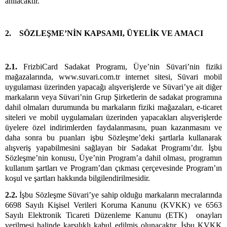
anılacaktır.
2. SÖZLEŞME’NİN KAPSAMI, ÜYELİK VE AMACI
2.1.
FrizbiCard Sadakat Programı, Üye’nin Süvari’nin fiziki
mağazalarında, www.suvari.com.tr internet sitesi, Süvari mobil
uygulaması üzerinden yapacağı alışverişlerde ve Süvari’ye ait diğer
markaların veya Süvari’nin Grup Şirketlerin de sadakat programına
dahil olmaları durumunda bu markaların fiziki mağazaları, e-ticaret
siteleri ve mobil uygulamaları üzerinden yapacakları alışverişlerde
üyelere özel indirimlerden faydalanmasını, puan kazanmasını ve
daha sonra bu puanları işbu Sözleşme’deki şartlarla kullanarak
alışveriş yapabilmesini sağlayan bir Sadakat Programı’dır. İşbu
Sözleşme’nin konusu, Üye’nin Program’a dahil olması, programın
kullanım şartları ve Program’dan çıkması çerçevesinde Program’ın
koşul ve şartları hakkında bilgilendirilmesidir.
2.2.
İşbu Sözleşme Süvari’ye sahip olduğu markaların mecralarında
6698 Sayılı Kişisel Verileri Koruma Kanunu (KVKK) ve 6563
Sayılı Elektronik Ticareti Düzenleme Kanunu (ETK) onayları
verilmesi halinde karşılıklı kabul edilmiş olunacaktır. İşbu KVKK