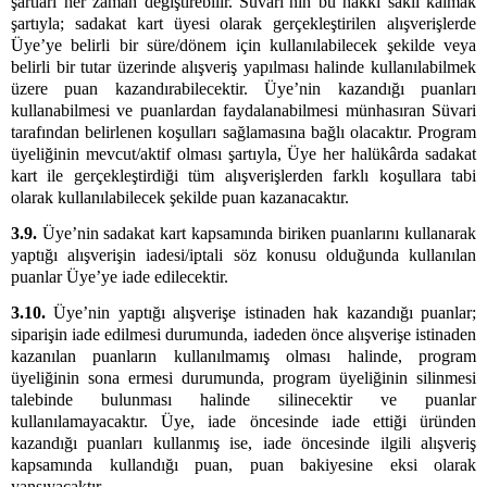
şartları her zaman değiştirebilir. Süvari’nin bu hakkı saklı kalmak
şartıyla; sadakat kart üyesi olarak gerçekleştirilen alışverişlerde
Üye’ye belirli bir süre/dönem için kullanılabilecek şekilde veya
belirli bir tutar üzerinde alışveriş yapılması halinde kullanılabilmek
üzere puan kazandırabilecektir. Üye’nin kazandığı puanları
kullanabilmesi ve puanlardan faydalanabilmesi münhasıran Süvari
tarafından belirlenen koşulları sağlamasına bağlı olacaktır. Program
üyeliğinin mevcut/aktif olması şartıyla, Üye her halükârda sadakat
kart ile gerçekleştirdiği tüm alışverişlerden farklı koşullara tabi
olarak kullanılabilecek şekilde puan kazanacaktır.
3.9.
Üye’nin sadakat kart kapsamında biriken puanlarını kullanarak
yaptığı alışverişin iadesi/iptali söz konusu olduğunda kullanılan
puanlar Üye’ye iade edilecektir.
3.10.
Üye’nin yaptığı alışverişe istinaden hak kazandığı puanlar;
siparişin iade edilmesi durumunda, iadeden önce alışverişe istinaden
kazanılan puanların kullanılmamış olması halinde, program
üyeliğinin sona ermesi durumunda, program üyeliğinin silinmesi
talebinde bulunması halinde silinecektir ve puanlar
kullanılamayacaktır. Üye, iade öncesinde iade ettiği üründen
kazandığı puanları kullanmış ise, iade öncesinde ilgili alışveriş
kapsamında kullandığı puan, puan bakiyesine eksi olarak
yansıyacaktır.