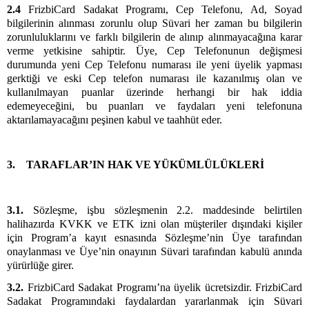
2.4
FrizbiCard Sadakat Programı, Cep Telefonu, Ad, Soyad
bilgilerinin alınması zorunlu olup Süvari her zaman bu bilgilerin
zorunluluklarını ve farklı bilgilerin de alınıp alınmayacağına karar
verme yetkisine sahiptir. Üye, Cep Telefonunun değişmesi
durumunda yeni Cep Telefonu numarası ile yeni üyelik yapması
gerktiği ve eski Cep telefon numarası ile kazanılmış olan ve
kullanılmayan puanlar üzerinde herhangi bir hak iddia
edemeyeceğini, bu puanları ve faydaları yeni telefonuna
aktarılamayacağını peşinen kabul ve taahhüt eder.
3. TARAFLAR’IN HAK VE YÜKÜMLÜLÜKLERİ
3.1.
Sözleşme, işbu sözleşmenin 2.2. maddesinde belirtilen
halihazırda KVKK ve ETK izni olan müşteriler dışındaki kişiler
için Program’a kayıt esnasında Sözleşme’nin Üye tarafından
onaylanması ve Üye’nin onayının Süvari tarafından kabulü anında
yürürlüğe girer.
3.2.
FrizbiCard Sadakat Programı’na üyelik ücretsizdir. FrizbiCard
Sadakat Programındaki faydalardan yararlanmak için Süvari