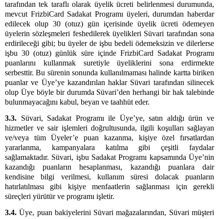
tarafından tek taraflı olarak üyelik ücreti belirlenmesi durumunda,
mevcut FrizbiCard Sadakat Programı üyeleri, durumdan haberdar
edilecek olup 30 (otuz) gün içerisinde üyelik ücreti ödemeyen
üyelerin sözleşmeleri feshedilerek üyelikleri Süvari tarafından sona
erdirileceği gibi; bu üyeler de işbu bedeli ödemeksizin ve dilerlerse
işbu 30 (otuz) günlük süre içinde FrizbiCard Sadakat Programı
puanlarını kullanmak suretiyle üyeliklerini sona erdirmekte
serbesttir. Bu sürenin sonunda kullanılmaması halinde kartta biriken
puanlar ve Üye’ye kazandırılan haklar Süvari tarafından silinecek
olup Üye böyle bir durumda Süvari’den herhangi bir hak talebinde
bulunmayacağını kabul, beyan ve taahhüt eder.
3.3.
Süvari, Sadakat Programı ile Üye’ye, satın aldığı ürün ve
hizmetler ve sair işlemleri doğrultusunda, ilgili koşulları sağlayan
ve/veya tüm Üyeler’e puan kazanma, kişiye özel fırsatlardan
yararlanma, kampanyalara katılma gibi çeşitli faydalar
sağlamaktadır. Süvari, işbu Sadakat Programı kapsamında Üye’nin
kazandığı puanların hesaplanması, kazandığı puanlara dair
kendisine bilgi verilmesi, kullanım süresi dolacak puanların
hatırlatılması gibi kişiye menfaatlerin sağlanması için gerekli
süreçleri yürütür ve programı işletir.
3.4.
Üye, puan bakiyelerini Süvari mağazalarından, Süvari müşteri