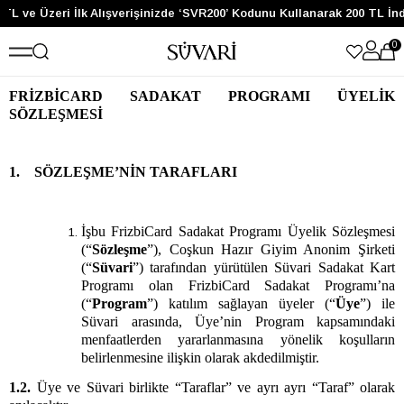
L ve Üzeri İlk Alışverişinizde ‘SVR200’ Kodunu Kullanarak 200 TL İndi
0
FRİZBİCARD SADAKAT PROGRAMI ÜYELİK
SÖZLEŞMESİ
1. SÖZLEŞME’NİN TARAFLARI
İşbu FrizbiCard Sadakat Programı Üyelik Sözleşmesi
(“
Sözleşme
”), Coşkun Hazır Giyim Anonim Şirketi
(“
Süvari
”) tarafından yürütülen Süvari Sadakat Kart
Programı olan FrizbiCard Sadakat Programı’na
(“
Program
”) katılım sağlayan üyeler (“
Üye
”) ile
Süvari arasında, Üye’nin Program kapsamındaki
menfaatlerden yararlanmasına yönelik koşulların
belirlenmesine ilişkin olarak akdedilmiştir.
1.2.
Üye ve Süvari birlikte “Taraflar” ve ayrı ayrı “Taraf” olarak