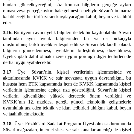
bunları güncelleyeceğini, söz konusu bilgilerin gerçeğe aykırı
olması veya gerçeğe aykırı hale gelmesi sebebiyle Süvari’nin maruz
kalabileceği her türlü zararı karşılayacağını kabul, beyan ve taahhüt
eder.
3.16.
Bir üyenin aynı üyelik bilgileri ile tek bir kaydı olabilir. Süvari
tarafından aynı üyelik bilgilerinden bir ya da birkaçıyla
oluşturulmuş farklı üyelikler tespit edilirse Süvari tek taraflı olarak
bilgilerin güncellenmesi, üyeliklerin birleştirilmesi, düzeltilmesi,
Üyelik iptali dahil olmak üzere uygun gördüğü diğer tedbirleri de
derhal uygulayabilecektir.
3.17.
Üye, Süvari’nin, kişisel verilerinin işlenmesinde ve
aktarılmasında KVKK ve sair mevzuata uygun davrandığını, bu
hususta hem ETK kapsamında hem de KVKK kapsamında kişisel
verilerinin işlenmesine açıkça rıza gösterdiğini, Süvari’nin kişisel
verilerin güvenliğine yüksek derecede önem verdiğini ve
KVKK’nın 12. maddesi gereği güncel teknolojik gelişmelerle
uyumluluk arz eden teknik ve idari tedbirleri aldığını kabul, beyan
ve taahhüt etmektedir.
3.18.
Üye,
FrizbiCard Sadakat Programı Üyesi olması durumunda
Süvari mağazaları, internet sitesi ve sair kanallar aracılığı ile kişisel