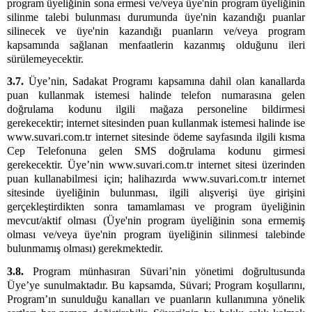
program üyeliğinin sona ermesi ve/veya üye'nin program üyeliğinin
silinme talebi bulunması durumunda üye'nin kazandığı puanlar
silinecek ve üye'nin kazandığı puanların ve/veya program
kapsamında sağlanan menfaatlerin kazanmış olduğunu ileri
sürülemeyecektir.
3.7.
Üye’nin, Sadakat Programı kapsamına dahil olan kanallarda
puan kullanmak istemesi halinde telefon numarasına gelen
doğrulama kodunu ilgili mağaza personeline bildirmesi
gerekecektir; internet sitesinden puan kullanmak istemesi halinde ise
www.suvari.com.tr internet sitesinde ödeme sayfasında ilgili kısma
Cep Telefonuna gelen SMS doğrulama kodunu girmesi
gerekecektir. Üye’nin www.suvari.com.tr internet sitesi üzerinden
puan kullanabilmesi için; halihazırda www.suvari.com.tr internet
sitesinde üyeliğinin bulunması, ilgili alışverişi üye girişini
gerçekleştirdikten sonra tamamlaması ve program üyeliğinin
mevcut/aktif olması (Üye'nin program üyeliğinin sona ermemiş
olması ve/veya üye'nin program üyeliğinin silinmesi talebinde
bulunmamış olması) gerekmektedir.
3.8.
Program münhasıran Süvari’nin yönetimi doğrultusunda
Üye’ye sunulmaktadır. Bu kapsamda, Süvari; Program koşullarını,
Program’ın sunulduğu kanalları ve puanların kullanımına yönelik