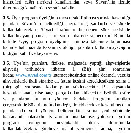
hizmetleri çağrı merkezi kanallarından veya Süvari’nin ileride
duyurucağı kanallardan sorgulayabilir.
3.5.
Üye, program üyeliğinin mevcut/aktif olması şartıyla kazandığı
puanları Süvari’nin belirlediği mecralarda, şartlarda ve sürede
kullanılabilecektir. Süvari tarafından belirlenen süre içerisinde
kullanılmayan puanlar, süre sonu itibariyle silinecektir. Bununla
birlikte Üye, program üyeliğinin silinmesi talebinde bulunması
halinde hali hazırda kazanmış olduğu puanları kullanamayacağını
bildiğini kabul ve beyan eder.
3.6.
Üye’nin puanları, fiziksel mağazada yaptığı alışverişlerde
alışveriş tarihinden itibaren 1 (Bir) gün sonrasına
kadar,
www.
internet sitesinden online ödemeli yaptığı
suvari.com.tr
alışverişlerde ilgili siparişe ait fatura kesimi gerçekleştikten sonra 1
(bir) gün sonrasına kadar puan yüklenecektir. Bu kapsamda
kazanılan puanlar ise parça parça kullanılabilecektir. Belirtilen süre
ve puanların kullanım yöntemi Sadakat Programı kuralları
çerçevesinde Süvari tarafından değişitirilebilecek ve kazanılmış olan
puanlar da yeni yöntem belirlendikten sonra yeni yöntemle
harcanabilir olacaktır. Kazanılan puanlar ise yalnızca üye'nin
program üyeliğinin mevcut/aktif olması durumunda
kullanılabilecektir. Şüpheye mahal vermemek adına, üye'nin