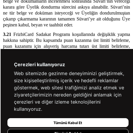
belge ve dokümanların incelenmesi sonrasında Süvari’nin vereceği
karara göre Üyelik dondurma sürecini askıya alınabilir. Süvari’nin
ne tür belge ve doküman isteyeceği ve Üyeliğin dondurulmuştan
çıkarıp çıkarmama kararının tamamen Süvari’ye ait olduğunu Üye
peşinen kabul, beyan ve taahhüt eder.
3.21
FrizbiCard Sadakat Programı koşullarında değişiklik yapma
hakkına sahiptir. Bu kapsamda puan kazanma üst limiti belirleme,
puan kazanımı için alışveriş harcama tutarı üst limiti belirleme,
kullanılabilecek puan alt ve üst limiti belirleme, hangi ürün
gruplarında puan kazanıp kullanılabileceğini belirleme hakkına
Çerezleri kullanıyoruz
sahip olup belirlenen limitler çerçevesinde puan kazanımı ve
harcanması söz konusu olabilecektir.
Web sitemizde gezinme deneyiminizi geliştirmek,
4. SÖZLEŞME’NİN FESHİ
size kişiselleştirilmiş içerik ve hedefli reklamlar
göstermek, web sitesi trafiğimizi analiz etmek ve
ziyaretçilerimizin nereden geldiğini anlamak için
4.1.
Taraflar'dan herhangi biri, işbu Sözleşmesi'yi tek taraflı olarak
çerezleri ve diğer izleme teknolojilerini
ve tazminat ödemeksizin her zaman feshedilebilir. Böyle bir fesih
kullanıyoruz.
halinde, üye'nin program kapsamında kazandığı puanlar/menfaatler
hariç olmak üzere taraflar fesih tarihine kadar doğmuş olan hak ve
Tümünü Kabul Et
borçları karşılıklı olarak tamamen ifa edeceklerdir.
4.2.
Süvari, Üye’nin işbu Sözleşme'nin herhangi bir maddesini ihlal