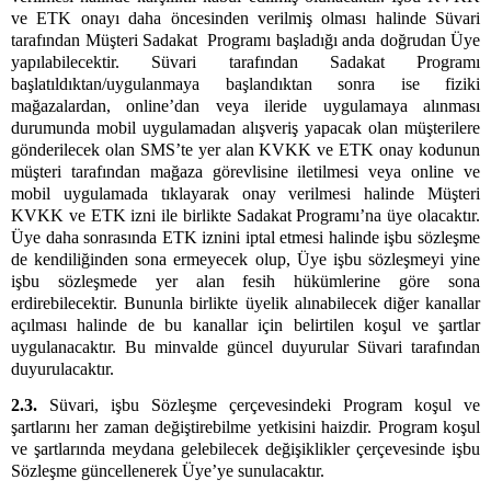
ve ETK onayı daha öncesinden verilmiş olması halinde Süvari
tarafından Müşteri Sadakat Programı başladığı anda doğrudan Üye
yapılabilecektir. Süvari tarafından Sadakat Programı
başlatıldıktan/uygulanmaya başlandıktan sonra ise fiziki
mağazalardan, online’dan veya ileride uygulamaya alınması
durumunda mobil uygulamadan alışveriş yapacak olan müşterilere
gönderilecek olan SMS’te yer alan KVKK ve ETK onay kodunun
müşteri tarafından mağaza görevlisine iletilmesi veya online ve
mobil uygulamada tıklayarak onay verilmesi halinde Müşteri
KVKK ve ETK izni ile birlikte Sadakat Programı’na üye olacaktır.
Üye daha sonrasında ETK iznini iptal etmesi halinde işbu sözleşme
de kendiliğinden sona ermeyecek olup, Üye işbu sözleşmeyi yine
işbu sözleşmede yer alan fesih hükümlerine göre sona
erdirebilecektir. Bununla birlikte üyelik alınabilecek diğer kanallar
açılması halinde de bu kanallar için belirtilen koşul ve şartlar
uygulanacaktır. Bu minvalde güncel duyurular Süvari tarafından
duyurulacaktır.
2.3.
Süvari, işbu Sözleşme çerçevesindeki Program koşul ve
şartlarını her zaman değiştirebilme yetkisini haizdir. Program koşul
ve şartlarında meydana gelebilecek değişiklikler çerçevesinde işbu
Sözleşme güncellenerek Üye’ye sunulacaktır.