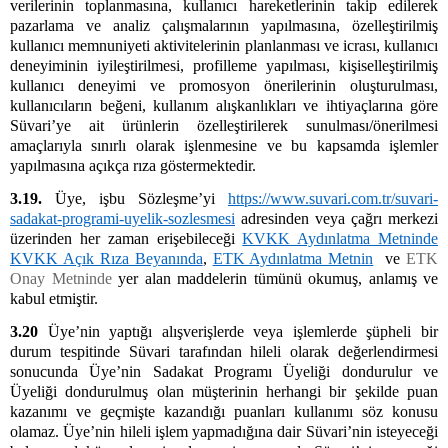
verilerinin toplanmasına, kullanıcı hareketlerinin takip edilerek
pazarlama ve analiz çalışmalarının yapılmasına, özelleştirilmiş
kullanıcı memnuniyeti aktivitelerinin planlanması ve icrası, kullanıcı
deneyiminin iyileştirilmesi, profilleme yapılması, kişiselleştirilmiş
kullanıcı deneyimi ve promosyon önerilerinin oluşturulması,
kullanıcıların beğeni, kullanım alışkanlıkları ve ihtiyaçlarına göre
Süvari’ye ait ürünlerin özelleştirilerek sunulması/önerilmesi
amaçlarıyla sınırlı olarak işlenmesine ve bu kapsamda işlemler
yapılmasına açıkça rıza göstermektedir.
3.19.
Üye, işbu Sözleşme’yi
https://www.suvari.com.tr/suvari-
sadakat-programi-uyelik-sozlesmesi
adresinden veya çağrı merkezi
üzerinden her zaman erişebileceği
KVKK Aydınlatma Metninde
KVKK Açık Rıza Beyanında
,
ETK Aydınlatma Metnin
ve
ETK
Onay Metninde
yer alan maddelerin tümünü okumuş, anlamış ve
kabul etmiştir.
3.20
Üye’nin yaptığı alışverişlerde veya işlemlerde şüpheli bir
durum tespitinde Süvari tarafından hileli olarak değerlendirmesi
sonucunda Üye’nin Sadakat Programı Üyeliği dondurulur ve
Üyeliği dondurulmuş olan müşterinin herhangi bir şekilde puan
kazanımı ve geçmişte kazandığı puanları kullanımı söz konusu
olamaz. Üye’nin hileli işlem yapmadığına dair Süvari’nin isteyeceği