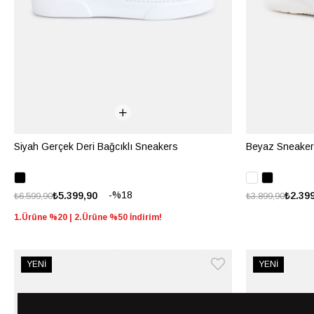
Siyah Gerçek Deri Bağcıklı Sneakers
Beyaz Sneaker
%18
₺5.399,90
₺2.39
₺6.599,90
₺3.899,90
1.Ürüne %20 | 2.Ürüne %50 İndirim!
YENİ
YENİ