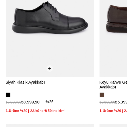
Siyah Klasik Ayakkabı
Koyu Kahve Ger
Ayakkabı
%26
₺3.999,90
₺5.39
₺5.399,90
₺6.399,90
1.Ürüne %20 | 2.Ürüne %50 İndirim!
1.Ürüne %20 | 2