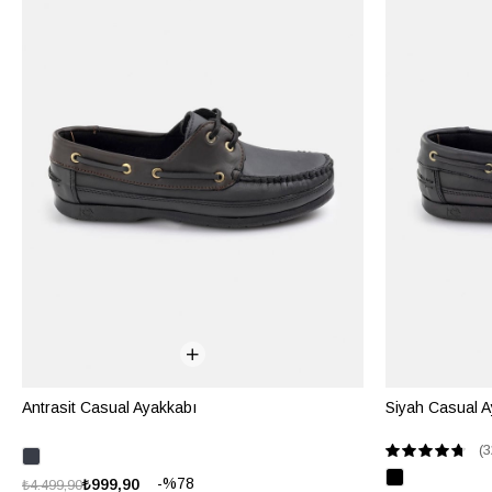
Antrasit Casual Ayakkabı
Siyah Casual A
(3
%78
₺999,90
₺4.499,90