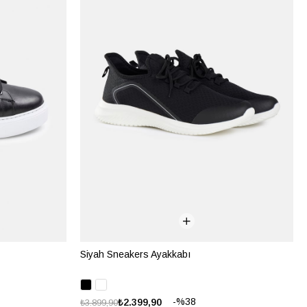
Siyah Sneakers Ayakkabı
%38
₺2.399,90
₺3.899,90