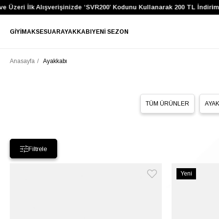
eri İlk Alışverişinizde ‘SVR200’ Kodunu Kullanarak 200 TL İndirim Ka
GIYIM
AKSESUAR
AYAKKABI
YENI SEZON
Anasayfa
Ayakkabı
TÜM ÜRÜNLER
AYAK
Filtrele
Yeni