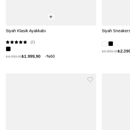
Siyah Klasik Ayakkabı
Siyah Sneaker
(2)
₺2.39
₺3.899,90
%60
₺1.999,90
₺4.999,90