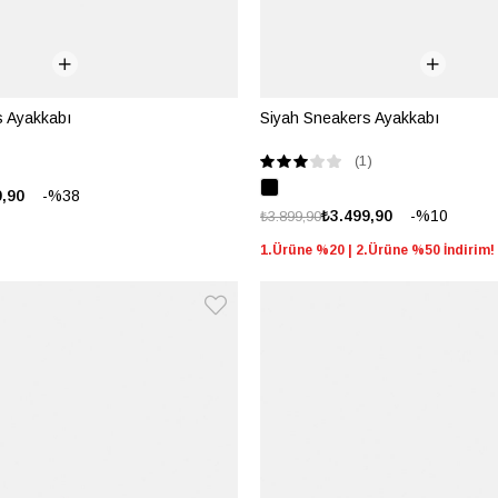
s Ayakkabı
Siyah Sneakers Ayakkabı
(1)
%38
9,90
%10
₺3.499,90
₺3.899,90
1.Ürüne %20 | 2.Ürüne %50 İndirim!