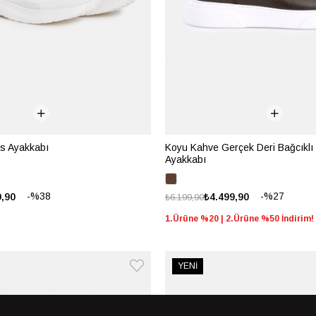
s Ayakkabı
Koyu Kahve Gerçek Deri Bağcıklı 
Ayakkabı
%38
%27
9,90
₺4.499,90
₺6.199,90
1.Ürüne %20 | 2.Ürüne %50 İndirim!
YENİ