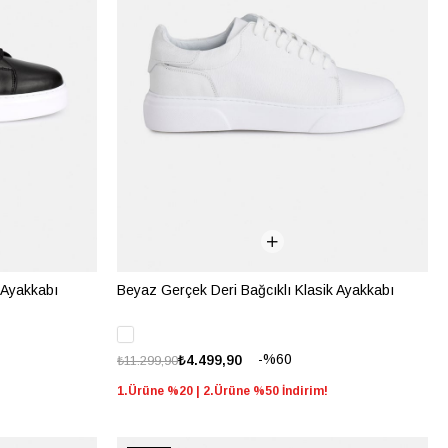
 Ayakkabı
Beyaz Gerçek Deri Bağcıklı Klasik Ayakkabı
%60
₺4.499,90
₺11.299,90
1.Ürüne %20 | 2.Ürüne %50 İndirim!