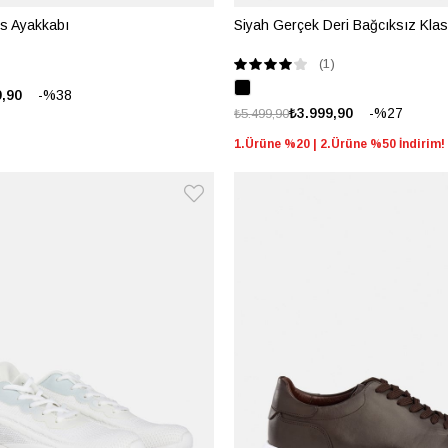
s Ayakkabı
Siyah Gerçek Deri Bağcıksız Klas
(1)
%38
9,90
%27
₺3.999,90
₺5.499,90
1.Ürüne %20 | 2.Ürüne %50 İndirim!