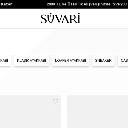
zan
2000 TL ve Üzeri İlk Alışverişinizde ‘SVR200’ Ko
KABI
KLASİK AYAKKABI
LOAFER AYAKKABI
SNEAKER
CAS