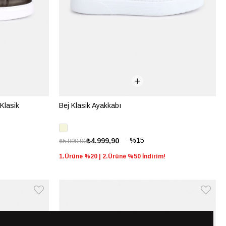
Klasik
Bej Klasik Ayakkabı
%15
₺4.999,90
₺5.899,90
1.Ürüne %20 | 2.Ürüne %50 İndirim!