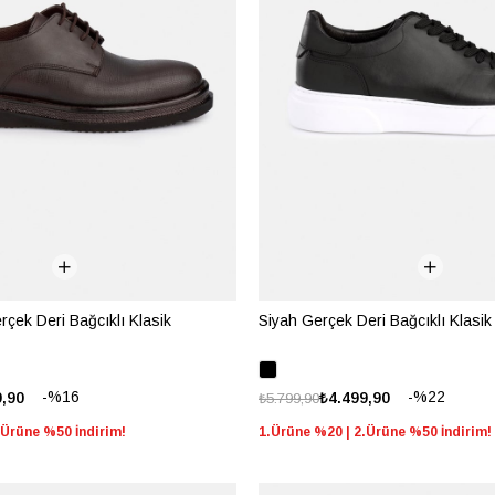
çek Deri Bağcıklı Klasik
Siyah Gerçek Deri Bağcıklı Klasik
%16
%22
9,90
₺4.499,90
₺5.799,90
.Ürüne %50 İndirim!
1.Ürüne %20 | 2.Ürüne %50 İndirim!