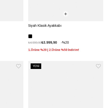
Siyah Klasik Ayakkabı
%20
₺3.999,90
₺4.999,90
1.Ürüne %20 | 2.Ürüne %50 İndirim!
YENİ