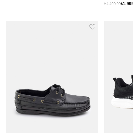
₺1.99
₺4.499,90