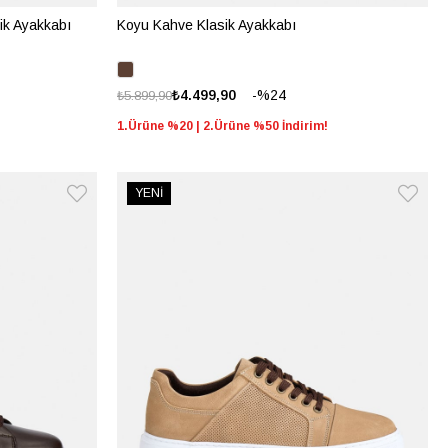
ik Ayakkabı
Koyu Kahve Klasik Ayakkabı
%24
₺4.499,90
₺5.899,90
1.Ürüne %20 | 2.Ürüne %50 İndirim!
YENİ