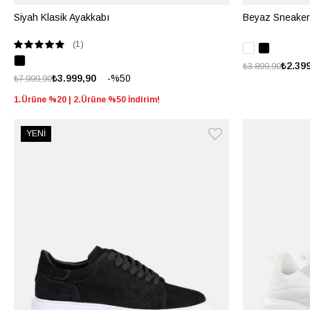
Siyah Klasik Ayakkabı
Beyaz Sneaker
(1)
₺2.39
₺3.899,90
%50
₺3.999,90
₺7.999,90
1.Ürüne %20 | 2.Ürüne %50 İndirim!
YENİ