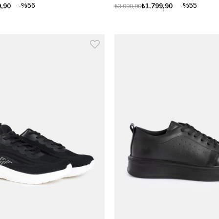
%56
%55
9,90
₺1.799,90
₺3.999,90