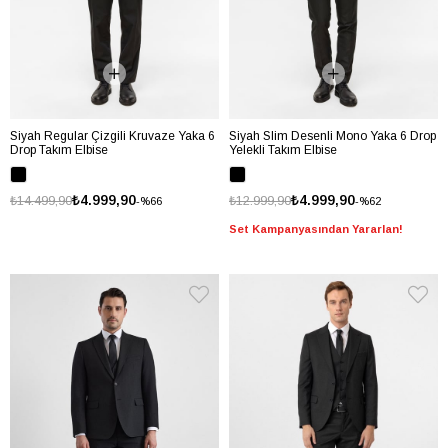
Siyah Regular Çizgili Kruvaze Yaka 6
Siyah Slim Desenli Mono Yaka 6 Drop
Drop Takım Elbise
Yelekli Takım Elbise
₺4.999,90
₺4.999,90
₺14.499,90
₺12.999,90
%66
%62
Set Kampanyasından Yararlan!