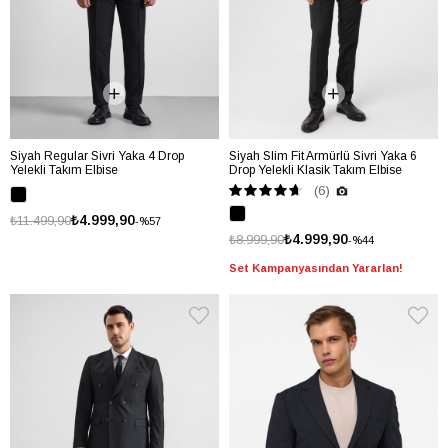
Siyah Regular Sivri Yaka 4 Drop
Siyah Slim Fit Armürlü Sivri Yaka 6
Yelekli Takım Elbise
Drop Yelekli Klasik Takım Elbise
(6)
₺4.999,90
₺11.499,90
%57
₺4.999,90
₺8.999,90
%44
Set Kampanyasından Yararlan!