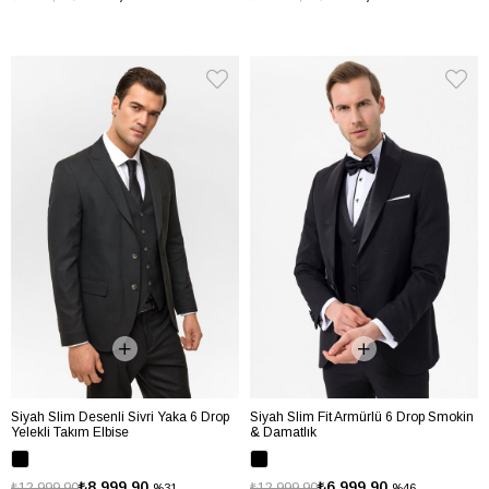
Siyah Slim Desenli Sivri Yaka 6 Drop
Siyah Slim Fit Armürlü 6 Drop Smokin
Yelekli Takım Elbise
& Damatlık
₺8.999,90
₺6.999,90
₺12.999,90
₺12.999,90
%31
%46