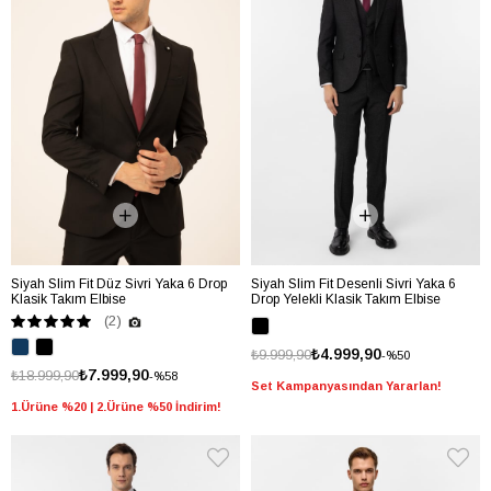
Siyah Slim Fit Düz Sivri Yaka 6 Drop
Siyah Slim Fit Desenli Sivri Yaka 6
Klasik Takım Elbise
Drop Yelekli Klasik Takım Elbise
(2)
₺4.999,90
₺9.999,90
%50
₺7.999,90
₺18.999,90
%58
Set Kampanyasından Yararlan!
1.Ürüne %20 | 2.Ürüne %50 İndirim!