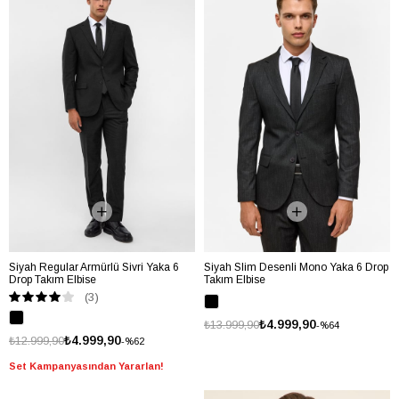
Siyah Regular Armürlü Sivri Yaka 6
Siyah Slim Desenli Mono Yaka 6 Drop
Drop Takım Elbise
Takım Elbise
(3)
₺4.999,90
₺13.999,90
%64
₺4.999,90
₺12.999,90
%62
Set Kampanyasından Yararlan!