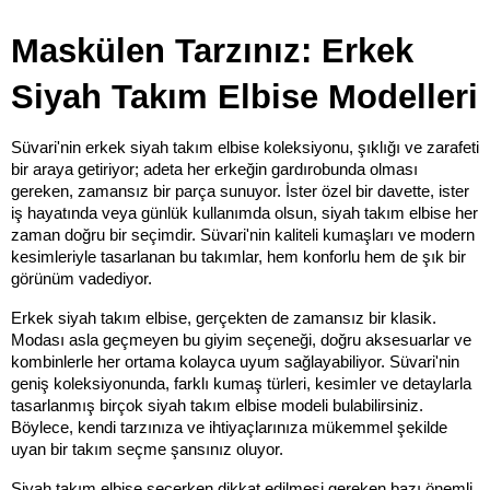
Maskülen Tarzınız: Erkek 
Siyah Takım Elbise Modelleri
Süvari'nin erkek siyah takım elbise koleksiyonu, şıklığı ve zarafeti 
bir araya getiriyor; adeta her erkeğin gardırobunda olması 
gereken, zamansız bir parça sunuyor. İster özel bir davette, ister 
iş hayatında veya günlük kullanımda olsun, siyah takım elbise her 
zaman doğru bir seçimdir. Süvari'nin kaliteli kumaşları ve modern 
kesimleriyle tasarlanan bu takımlar, hem konforlu hem de şık bir 
görünüm vadediyor.
Erkek siyah takım elbise, gerçekten de zamansız bir klasik. 
Modası asla geçmeyen bu giyim seçeneği, doğru aksesuarlar ve 
kombinlerle her ortama kolayca uyum sağlayabiliyor. Süvari'nin 
geniş koleksiyonunda, farklı kumaş türleri, kesimler ve detaylarla 
tasarlanmış birçok siyah takım elbise modeli bulabilirsiniz. 
Böylece, kendi tarzınıza ve ihtiyaçlarınıza mükemmel şekilde 
uyan bir takım seçme şansınız oluyor.
Siyah takım elbise seçerken dikkat edilmesi gereken bazı önemli 