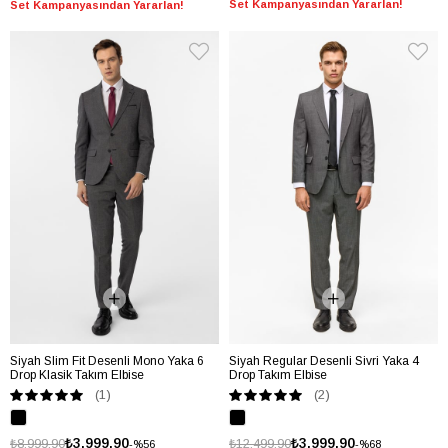
Set Kampanyasından Yararlan!
Set Kampanyasından Yararlan!
Siyah Slim Fit Desenli Mono Yaka 6
Siyah Regular Desenli Sivri Yaka 4
Drop Klasik Takım Elbise
Drop Takım Elbise
(1)
(2)
₺3.999,90
₺3.999,90
₺8.999,90
₺12.499,90
%56
%68