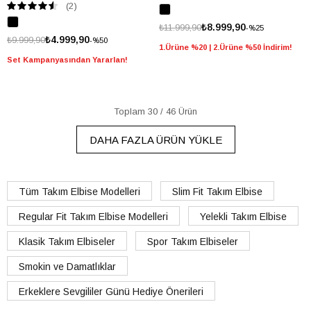
(2)
₺8.999,90
₺11.999,90
%25
₺4.999,90
₺9.999,90
%50
1.Ürüne %20 | 2.Ürüne %50 İndirim!
Set Kampanyasından Yararlan!
Toplam
30
/
46
Ürün
DAHA FAZLA ÜRÜN YÜKLE
Tüm Takım Elbise Modelleri
Slim Fit Takım Elbise
Regular Fit Takım Elbise Modelleri
Yelekli Takım Elbise
Klasik Takım Elbiseler
Spor Takım Elbiseler
Smokin ve Damatlıklar
Erkeklere Sevgililer Günü Hediye Önerileri