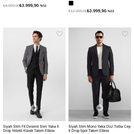
₺3.999,90
₺8.999,90
%56
₺3.999,90
₺12.999,90
%69
Siyah Slim Fit Desenli Sivri Yaka 6
Siyah Slim Mono Yaka Düz Torba Cep
Drop Yelekli Klasik Takım Elbise
6 Drop Spor Takım Elbise