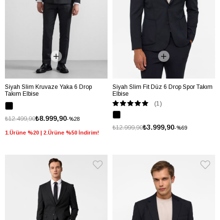
Siyah Slim Kruvaze Yaka 6 Drop
Siyah Slim Fit Düz 6 Drop Spor Takım
Takım Elbise
Elbise
(1)
₺8.999,90
₺12.499,90
%28
₺3.999,90
₺12.999,90
%69
1.Ürüne %20 | 2.Ürüne %50 İndirim!