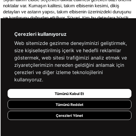
noktalar var. Kumaşın kalitesi, takım elbisenin kesimi, dikiş 
detayları ve astarın yapısı, takım elbisenin üzerinizdeki duruşunu 
ve konforunu doğrudan etkiliyor. Süvari, tüm bu detaylara büyük 
bir özen göstererek, müşterilerine en yüksek kalitede siyah takım 
elbiseler sunmayı amaçlıyor.
Çerezleri kullanıyoruz
Web sitemizde gezinme deneyiminizi geliştirmek,
Neden Siyah Takım Elbise Tercih 
size kişiselleştirilmiş içerik ve hedefli reklamlar
Etmelisiniz?
göstermek, web sitesi trafiğimizi analiz etmek ve
ziyaretçilerimizin nereden geldiğini anlamak için
Siyah takım elbise, erkek giyiminde gerçekten çok yönlü ve 
çerezleri ve diğer izleme teknolojilerini
vazgeçilmez bir parça. İşte siyah takım elbiseyi neden tercih 
kullanıyoruz.
etmeniz gerektiğine dair birkaç önemli sebep:
Zamansız Şıklık:
 Siyah, her zaman şık ve zarif bir renk 
Tümünü Kabul Et
olmuştur. Siyah takım elbise, modası asla geçmeyecek, 
akıllıca bir yatırım.
Çok Yönlülük:
 Farklı aksesuarlar ve gömleklerle 
Tümünü Reddet
kombinleyerek, hem resmi hem de daha rahat bir görünüm 
yaratmanız mümkün.
Çerezleri Yönet
Her Ortama Uygunluk:
 İş toplantılarından düğünlere, özel 
davetlerden günlük kullanıma kadar, siyah takım elbise her 
ortama rahatlıkla uyum sağlar.
İnce Gösteren Etki:
 Siyah renk, optik olarak vücudu daha 