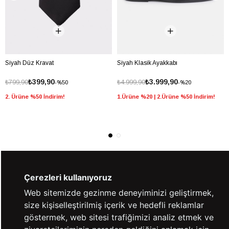
Siyah Düz Kravat
Siyah Klasik Ayakkabı
₺399,90
₺3.999,90
₺799,90
₺4.999,90
%50
%20
2. Ürüne %50 İndirim!
1.Ürüne %20 | 2.Ürüne %50 İndirim!
Çerezleri kullanıyoruz
%100 GÜVENLİ
FARKLI ÖDEME
ALIŞVERİŞ
SEÇENEKLERİ
Web sitemizde gezinme deneyiminizi geliştirmek,
size kişiselleştirilmiş içerik ve hedefli reklamlar
14 GÜN İÇERİSİNDE
2000 TL VE ÜZERİ
göstermek, web sitesi trafiğimizi analiz etmek ve
İADE GARANTİSİ
ÜCRETSİZ KARGO