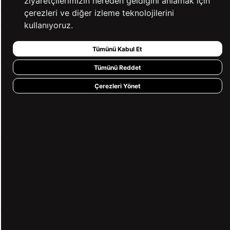
ziyaretçilerimizin nereden geldiğini anlamak için
çerezleri ve diğer izleme teknolojilerini
kullanıyoruz.
KURUMSAL
Tümünü Kabul Et
Tümünü Reddet
KATEGORİLER
Çerezleri Yönet
YARDIM
BİZE ULAŞIN
HIZLI ERİŞİM
KVKK ve GİZLİLİK