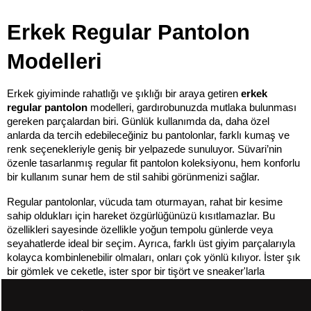
Erkek Regular Pantolon 
Modelleri 
Erkek giyiminde rahatlığı ve şıklığı bir araya getiren 
erkek 
regular pantolon
 modelleri, gardırobunuzda mutlaka bulunması 
gereken parçalardan biri. Günlük kullanımda da, daha özel 
anlarda da tercih edebileceğiniz bu pantolonlar, farklı kumaş ve 
renk seçenekleriyle geniş bir yelpazede sunuluyor. Süvari’nin 
özenle tasarlanmış regular fit pantolon koleksiyonu, hem konforlu 
bir kullanım sunar hem de stil sahibi görünmenizi sağlar.
Regular pantolonlar, vücuda tam oturmayan, rahat bir kesime 
sahip oldukları için hareket özgürlüğünüzü kısıtlamazlar. Bu 
özellikleri sayesinde özellikle yoğun tempolu günlerde veya 
seyahatlerde ideal bir seçim. Ayrıca, farklı üst giyim parçalarıyla 
kolayca kombinlenebilir olmaları, onları çok yönlü kılıyor. İster şık 
bir gömlek ve ceketle, ister spor bir tişört ve sneaker'larla 
kombinleyerek farklı tarzlar yaratabilirsiniz.