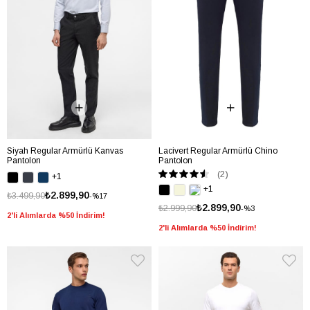
Siyah Regular Armürlü Kanvas
Lacivert Regular Armürlü Chino
Pantolon
Pantolon
(2)
+1
+1
₺2.899,90
₺3.499,90
%17
₺2.899,90
₺2.999,90
%3
2'li Alımlarda %50 İndirim!
2'li Alımlarda %50 İndirim!