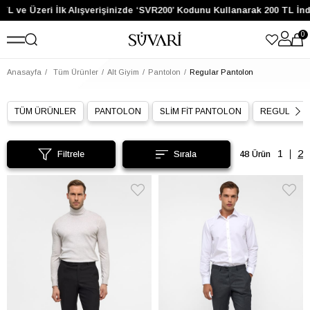
e Üzeri İlk Alışverişinizde ‘SVR200’ Kodunu Kullanarak 200 TL İndirim
0
Anasayfa
Tüm Ürünler
Alt Giyim
Pantolon
Regular Pantolon
TÜM ÜRÜNLER
PANTOLON
SLİM FİT PANTOLON
REGULAR 
Filtrele
48 Ürün