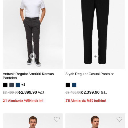
Antrasit Regular Armürlü Kanvas
Siyah Regular Casual Pantolon
Pantolon
+1
₺2.899,90
₺2.399,90
₺3.499,90
₺3.499,90
%17
%31
2'li Alımlarda %50 İndirim!
2'li Alımlarda %50 İndirim!