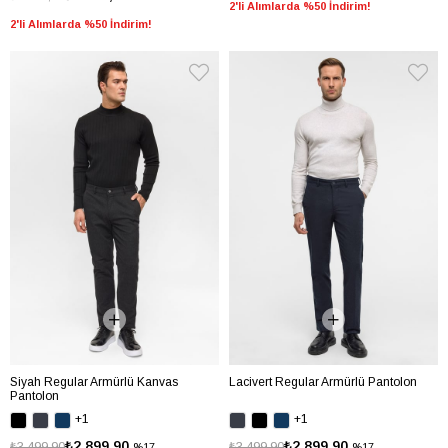
2'li Alımlarda %50 İndirim!
2'li Alımlarda %50 İndirim!
Siyah Regular Armürlü Kanvas
Lacivert Regular Armürlü Pantolon
Pantolon
+1
+1
₺2.899,90
₺2.899,90
₺3.499,90
₺3.499,90
%17
%17