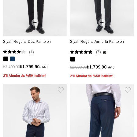
Siyah Regular Düz Pantolon
Siyah Regular Armürlü Pantolon
(1)
(7)
₺1.799,90
₺3.499,90
₺1.799,90
₺2.999,90
%49
%40
2'li Alımlarda %50 İndirim!
2'li Alımlarda %50 İndirim!