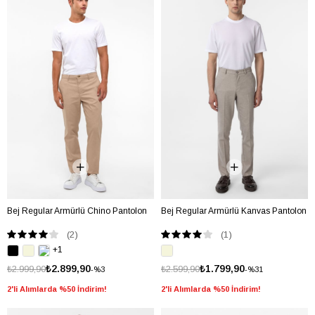
Bej Regular Armürlü Chino Pantolon
Bej Regular Armürlü Kanvas Pantolon
(2)
(1)
+1
₺2.899,90
₺1.799,90
₺2.999,90
₺2.599,90
%3
%31
2'li Alımlarda %50 İndirim!
2'li Alımlarda %50 İndirim!