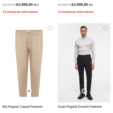
₺2.899,90
₺2.899,90
₺3.499,90
₺2.999,90
%17
%3
2'li Alımlarda %50 İndirim!
2'li Alımlarda %50 İndirim!
Bej Regular Casual Pantolon
Siyah Regular Desenli Pantolon