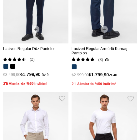
Lacivert Regular Düz Pantolon
Lacivert Regular Armürlü Kumaş
Pantolon
(2)
(8)
₺1.799,90
₺3.499,90
₺1.799,90
₺2.999,90
%49
%40
2'li Alımlarda %50 İndirim!
2'li Alımlarda %50 İndirim!