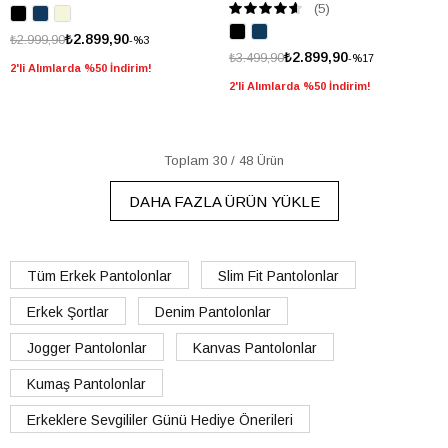
(5)
₺2.899,90
₺2.999,90
%3
₺2.899,90
₺3.499,90
%17
2'li Alımlarda %50 İndirim!
2'li Alımlarda %50 İndirim!
Toplam
30
/
48
Ürün
DAHA FAZLA ÜRÜN YÜKLE
Tüm Erkek Pantolonlar
Slim Fit Pantolonlar
Erkek Şortlar
Denim Pantolonlar
Jogger Pantolonlar
Kanvas Pantolonlar
Kumaş Pantolonlar
Erkeklere Sevgililer Günü Hediye Önerileri