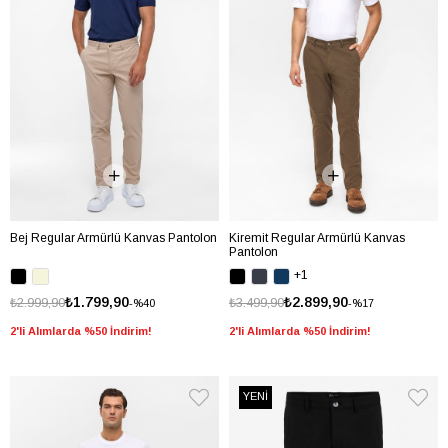
Bej Regular Armürlü Kanvas Pantolon
Kiremit Regular Armürlü Kanvas
Pantolon
+1
₺1.799,90
₺2.899,90
₺2.999,90
₺3.499,90
%40
%17
2'li Alımlarda %50 İndirim!
2'li Alımlarda %50 İndirim!
YENİ