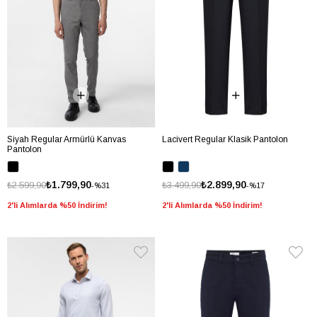
Siyah Regular Armürlü Kanvas
Lacivert Regular Klasik Pantolon
Pantolon
₺1.799,90
₺2.899,90
₺2.599,90
₺3.499,90
%31
%17
2'li Alımlarda %50 İndirim!
2'li Alımlarda %50 İndirim!