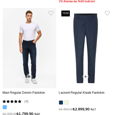
2'li Alımlarda %50 İndirim!
YENİ
Mavi Regular Denim Pantolon
Lacivert Regular Klasik Pantolon
(4)
₺2.899,90
₺3.499,90
%17
₺1.799,90
₺2.999,90
%40