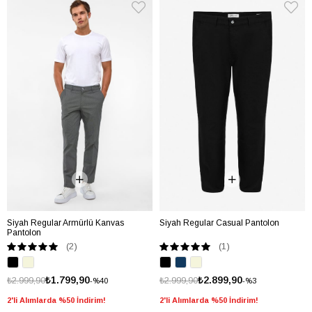
Siyah Regular Armürlü Kanvas
Siyah Regular Casual Pantolon
Pantolon
(2)
(1)
₺1.799,90
₺2.899,90
₺2.999,90
₺2.999,90
%40
%3
2'li Alımlarda %50 İndirim!
2'li Alımlarda %50 İndirim!