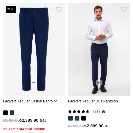
YENİ
Lacivert Regular Casual Pantolon
Lacivert Regular Düz Pantolon
(21)
₺2.399,90
₺3.499,90
%31
₺2.899,90
₺2.999,90
%3
2'li Alımlarda %50 İndirim!