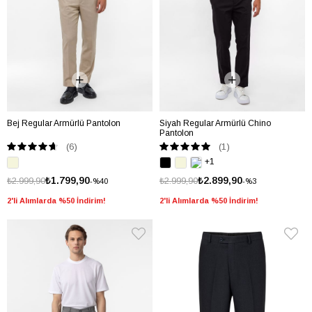
Bej Regular Armürlü Pantolon
Siyah Regular Armürlü Chino
Pantolon
(6)
(1)
+1
₺1.799,90
₺2.899,90
₺2.999,90
₺2.999,90
%40
%3
2'li Alımlarda %50 İndirim!
2'li Alımlarda %50 İndirim!