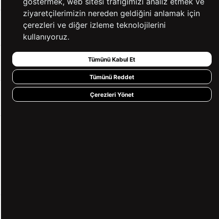
göstermek, web sitesi trafiğimizi analiz etmek ve
ziyaretçilerimizin nereden geldiğini anlamak için
çerezleri ve diğer izleme teknolojilerini
YARDIM
kullanıyoruz.
Tümünü Kabul Et
BİZE ULAŞIN
Tümünü Reddet
Çerezleri Yönet
HIZLI ERİŞİM
KVKK ve GİZLİLİK
BİZİ TAKİP ET
MÜŞTERİ HİZMETLERİ