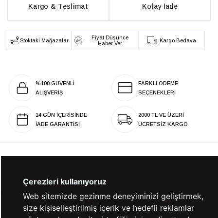
Kargo & Teslimat
Kolay İade
Fiyat Düşünce
Stoktaki Mağazalar
Kargo Bedava
Haber Ver
%100 GÜVENLİ
FARKLI ÖDEME
ALIŞVERİŞ
SEÇENEKLERİ
14 GÜN İÇERİSİNDE
2000 TL VE ÜZERİ
İADE GARANTİSİ
ÜCRETSİZ KARGO
KURUMSAL
Çerezleri kullanıyoruz
Web sitemizde gezinme deneyiminizi geliştirmek,
size kişiselleştirilmiş içerik ve hedefli reklamlar
KATEGORİLER