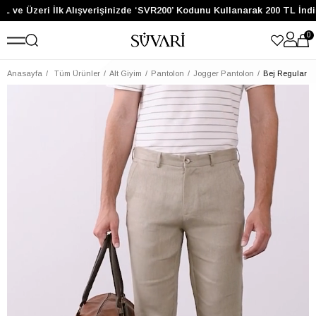
L ve Üzeri İlk Alışverişinizde ‘SVR200’ Kodunu Kullanarak 200 TL İndi
0
Anasayfa
Tüm Ürünler
Alt Giyim
Pantolon
Jogger Pantolon
Bej Regular D