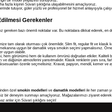
ngin bir model yelpazesi sunuyoruz.
daha fazla kişinin Süvari şıklığına ulaşabilmesini amaçlıyoruz.
rinde tutuyor, güler yüzlü ve profesyonel bir hizmet anlayışıyla çalış
Edilmesi Gerekenler
ereken bazı önemli noktalar var. Bu noktalara dikkat ederek, en do
nize tam olarak oturması çok önemlidir. Slim fit, regular fit ve klasi
ekanına uygun bir damatlık veya smokin seçimi yapmalısınız. Örneğin
r uygun olabilir.
, hem görünümü hem de kullanım ömrünü doğrudan etkiler. Kaliteli bi
ı ve düğünün atmosferini yansıtmalıdır. Klasik renklerin yanı sıra, farkl
suarları özenle seçmelisiniz. Kravat, papyon, mendil, kemer ve ayakk
inden özel 
smokin modelleri
 ve 
damatlık modelleri
 ile her zaman y
zersiz bir deneyim sunmayı amaçlıyoruz. Mağazalarımızı ziyaret edere
z anlar için Süvari şıklığını seçin!