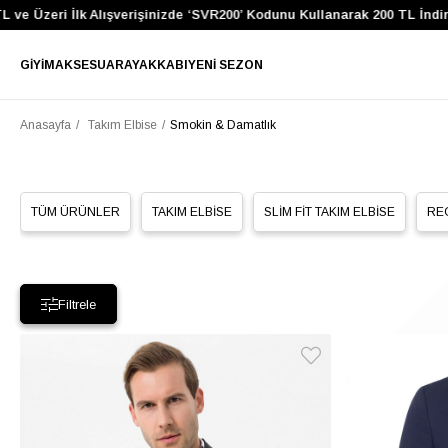
e Üzeri İlk Alışverişinizde ‘SVR200’ Kodunu Kullanarak 200 TL İndirim
GIYIM
AKSESUAR
AYAKKABI
YENI SEZON
Anasayfa
Takım Elbise
Smokin & Damatlık
TÜM ÜRÜNLER
TAKIM ELBİSE
SLİM FİT TAKIM ELBİSE
REG
Filtrele