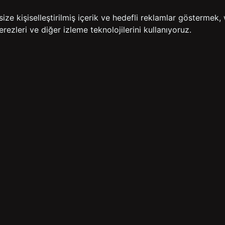
e kişiselleştirilmiş içerik ve hedefli reklamlar göstermek, 
rezleri ve diğer izleme teknolojilerini kullanıyoruz.
14 GÜN İÇERİSİNDE
200
İADE GARANTİSİ
ÜCR
BİZE ULAŞIN
HIZLI ERİŞİM
rulan Sorular
İletişim
Anasayfa
lemleri
Mağazalarımız
Sepetim
 Teslimat
Kampanyalar
ade Politikası
Takip
rd Sadakat
 Üyelik Sözleşmesi
mpanya Koşulları
lumu Hizmetleri