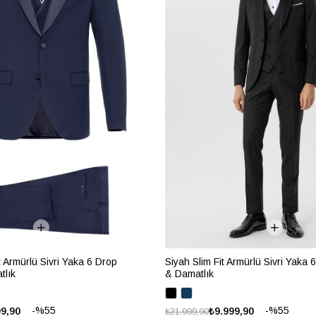
it Armürlü Sivri Yaka 6 Drop
Siyah Slim Fit Armürlü Sivri Yaka
tlık
& Damatlık
%55
%55
99,90
₺9.999,90
₺21.999,90