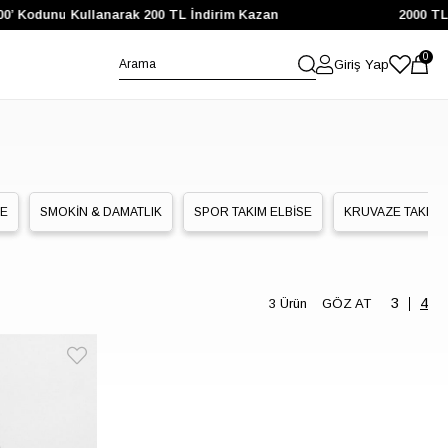
’ Kodunu Kullanarak 200 TL İndirim Kazan
2000 TL ve
0
Giriş Yap
SE
SMOKİN & DAMATLIK
SPOR TAKIM ELBİSE
KRUVAZE TAKIM 
3 Ürün