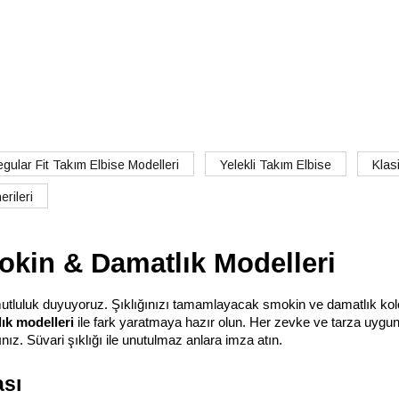
gular Fit Takım Elbise Modelleri
Yelekli Takım Elbise
Klas
rileri
kin & Damatlık Modelleri
mutluluk duyuyoruz. Şıklığınızı tamamlayacak smokin ve damatlık kole
ık modelleri
 ile fark yaratmaya hazır olun. Her zevke ve tarza uygun, 
z. Süvari şıklığı ile unutulmaz anlara imza atın.
ası