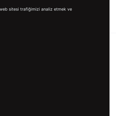
web sitesi trafiğimizi analiz etmek ve
0 TL VE ÜZERİ
HIZLI
ETSİZ KARGO
GÖNDERİ
KVKK ve GİZLİLİK
BİZİ TAKİP ET
KVKK Aydınlatma Metni
KVKK Politikası
KVKK Başvuru Formu
KVKK Açık Rıza Metni
Gizlilik ve Çerez Politikası
Kullanım Koşulları
ETK Aydınlatma Metni
Ön Bilgilendirme Fromu
Üyelik Sözleşmesi
ETK Onay Metni