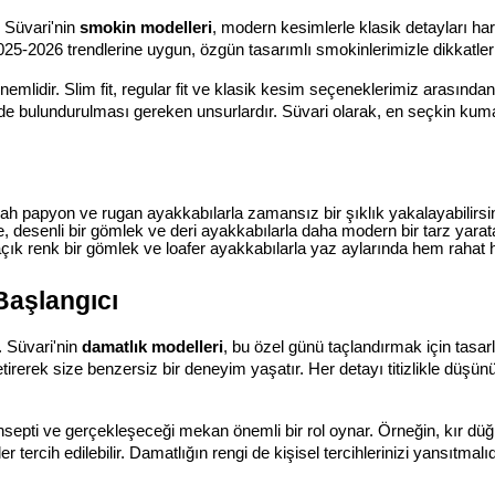
 Süvari'nin 
smokin modelleri
, modern kesimlerle klasik detayları ha
 2025-2026 trendlerine uygun, özgün tasarımlı smokinlerimizle dikkatler
lidir. Slim fit, regular fit ve klasik kesim seçeneklerimiz arasından
de bulundurulması gereken unsurlardır. Süvari olarak, en seçkin kumaşla
h papyon ve rugan ayakkabılarla zamansız bir şıklık yakalayabilirsin
, desenli bir gömlek ve deri ayakkabılarla daha modern bir tarz yaratab
çık renk bir gömlek ve loafer ayakkabılarla yaz aylarında hem rahat he
Başlangıcı
 Süvari'nin 
damatlık modelleri
, bu özel günü taçlandırmak için tasar
getirerek size benzersiz bir deneyim yaşatır. Her detayı titizlikle düş
ti ve gerçekleşeceği mekan önemli bir rol oynar. Örneğin, kır düğün
er tercih edilebilir. Damatlığın rengi de kişisel tercihlerinizi yansıtmal