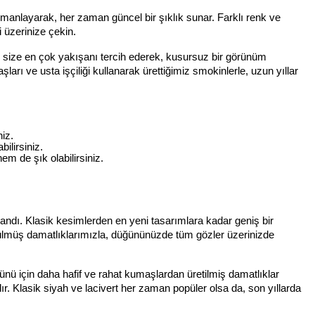
rmanlayarak, her zaman güncel bir şıklık sunar. Farklı renk ve 
i üzerinize çekin.
 size en çok yakışanı tercih ederek, kusursuz bir görünüm 
rı ve usta işçiliği kullanarak ürettiğimiz smokinlerle, uzun yıllar 
iz.
ilirsiniz.
m de şık olabilirsiniz.
landı. Klasik kesimlerden en yeni tasarımlara kadar geniş bir 
ünülmüş damatlıklarımızla, düğününüzde tüm gözler üzerinizde 
ü için daha hafif ve rahat kumaşlardan üretilmiş damatlıklar 
ıdır. Klasik siyah ve lacivert her zaman popüler olsa da, son yıllarda 