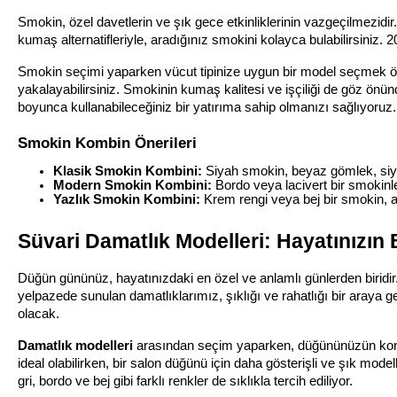
Smokin, özel davetlerin ve şık gece etkinliklerinin vazgeçilmezidir.
kumaş alternatifleriyle, aradığınız smokini kolayca bulabilirsiniz.
Smokin seçimi yaparken vücut tipinize uygun bir model seçmek önem
yakalayabilirsiniz. Smokinin kumaş kalitesi ve işçiliği de göz önün
boyunca kullanabileceğiniz bir yatırıma sahip olmanızı sağlıyoruz.
Smokin Kombin Önerileri
Klasik Smokin Kombini:
 Siyah smokin, beyaz gömlek, siya
Modern Smokin Kombini:
 Bordo veya lacivert bir smokinle
Yazlık Smokin Kombini:
 Krem rengi veya bej bir smokin, a
Süvari Damatlık Modelleri: Hayatınızın 
Düğün gününüz, hayatınızdaki en özel ve anlamlı günlerden biridir.
yelpazede sunulan damatlıklarımız, şıklığı ve rahatlığı bir araya 
olacak.
Damatlık modelleri
 arasından seçim yaparken, düğününüzün konsep
ideal olabilirken, bir salon düğünü için daha gösterişli ve şık modell
gri, bordo ve bej gibi farklı renkler de sıklıkla tercih ediliyor.