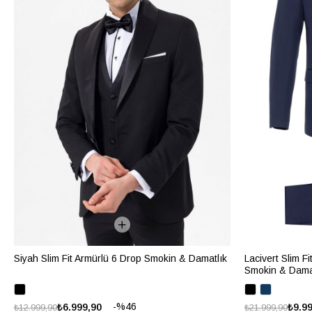
Siyah Slim Fit Armürlü 6 Drop Smokin & Damatlık
Lacivert Slim F
Smokin & Dama
%46
₺6.999,90
₺9.9
₺12.999,90
₺21.999,90