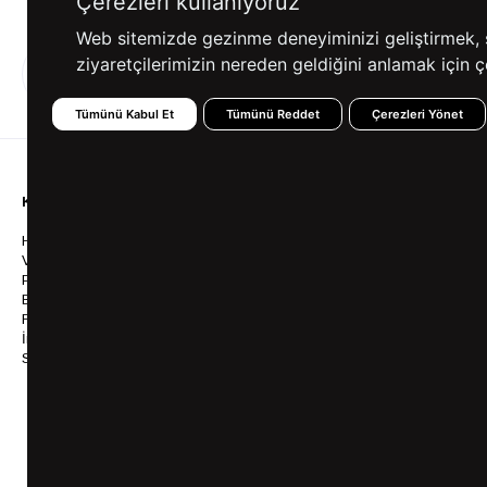
Çerezleri kullanıyoruz
Web sitemizde gezinme deneyiminizi geliştirmek, siz
ziyaretçilerimizin nereden geldiğini anlamak için çe
%100 GÜVENLİ
FARKLI ÖDEME
ALIŞVERİŞ
SEÇENEKLERİ
Tümünü Kabul Et
Tümünü Reddet
Çerezleri Yönet
KURUMSAL
KATEGORİLER
YARDIM
Hakkımızda
Gömlek
Sıkça So
Vizyonumuz & Misyonumuz
Takım Elbise
Üyelik İş
Politikalarımız
Ceket
Kargo Ve
Bayilik
Mont
İptal & İ
Franchise
Ayakkabı
Sipariş 
İnsan Kaynakları
Tişört
Frizbica
SÜVARİ Blog
Pantolon
Programı
Babalar Günü Hediye
Genel Ka
Fikirleri
Bilgi Top
Ofis Favorileri
Mezuniyet Kıyafetleri