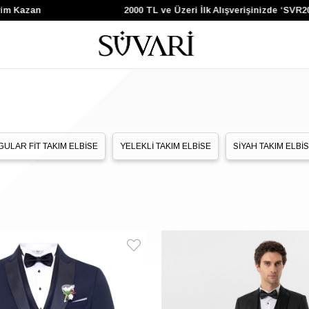
 Kazan
2000 TL ve Üzeri İlk Alışverişinizde ‘SVR200
ULAR FİT TAKIM ELBİSE
YELEKLİ TAKIM ELBİSE
SİYAH TAKIM ELBİ