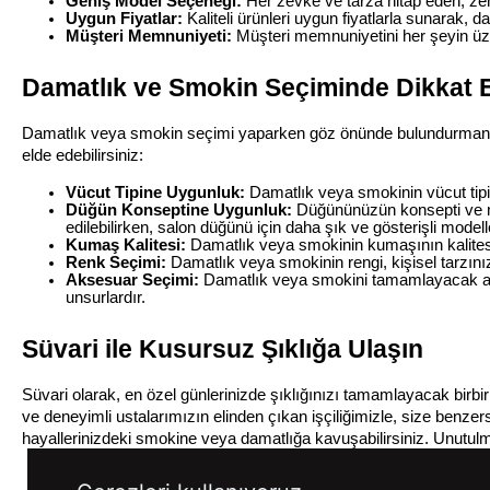
Geniş Model Seçeneği:
 Her zevke ve tarza hitap eden, ze
Uygun Fiyatlar:
 Kaliteli ürünleri uygun fiyatlarla sunarak, 
Müşteri Memnuniyeti:
 Müşteri memnuniyetini her şeyin üze
Damatlık ve Smokin Seçiminde Dikkat 
Damatlık veya smokin seçimi yaparken göz önünde bulundurmanız g
elde edebilirsiniz:
Vücut Tipine Uygunluk:
 Damatlık veya smokinin vücut tipi
Düğün Konseptine Uygunluk:
 Düğününüzün konsepti ve m
edilebilirken, salon düğünü için daha şık ve gösterişli modelle
Kumaş Kalitesi:
 Damatlık veya smokinin kumaşının kalitesi
Renk Seçimi:
 Damatlık veya smokinin rengi, kişisel tarzınız
Aksesuar Seçimi:
 Damatlık veya smokini tamamlayacak akse
unsurlardır.
Süvari ile Kusursuz Şıklığa Ulaşın
Süvari olarak, en özel günlerinizde şıklığınızı tamamlayacak birbir
ve deneyimli ustalarımızın elinden çıkan işçiliğimizle, size ben
hayallerinizdeki smokine veya damatlığa kavuşabilirsiniz. Unutulma