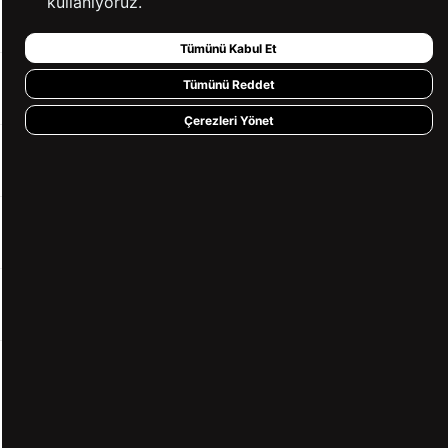
kullanıyoruz.
KURUMSAL
Tümünü Kabul Et
Tümünü Reddet
KATEGORİLER
Çerezleri Yönet
YARDIM
BİZE ULAŞIN
HIZLI ERİŞİM
KVKK ve GİZLİLİK
BİZİ TAKİP ET