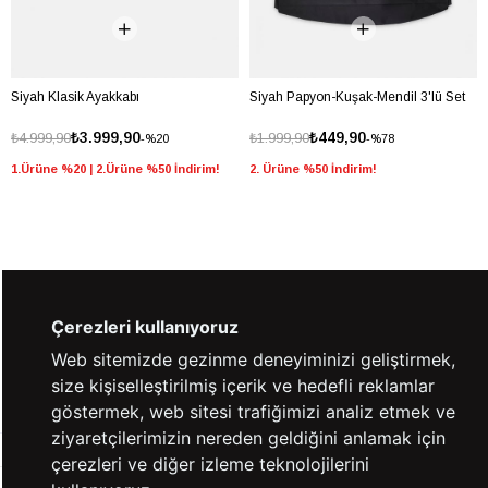
Siyah Klasik Ayakkabı
Siyah Papyon-Kuşak-Mendil 3'lü Set
₺3.999,90
₺449,90
₺4.999,90
₺1.999,90
%20
%78
1.Ürüne %20 | 2.Ürüne %50 İndirim!
2. Ürüne %50 İndirim!
%100 GÜVENLİ
FARKLI ÖDEME
ALIŞVERİŞ
SEÇENEKLERİ
Çerezleri kullanıyoruz
Web sitemizde gezinme deneyiminizi geliştirmek,
14 GÜN İÇERİSİNDE
2000 TL VE ÜZERİ
size kişiselleştirilmiş içerik ve hedefli reklamlar
İADE GARANTİSİ
ÜCRETSİZ KARGO
göstermek, web sitesi trafiğimizi analiz etmek ve
ziyaretçilerimizin nereden geldiğini anlamak için
çerezleri ve diğer izleme teknolojilerini