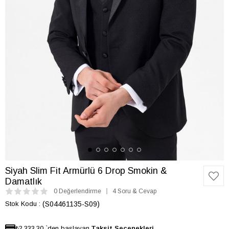
Siyah Slim Fit Armürlü 6 Drop Smokin &
Damatlık
0 Değerlendirme
4 Soru & Cevap
Stok Kodu
(S04461135-S09)
₺2.333,30
`den başlayan