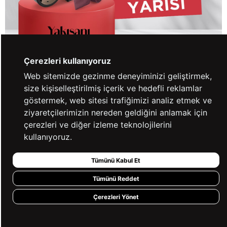
Çerezleri kullanıyoruz
Web sitemizde gezinme deneyiminizi geliştirmek,
Aksesuarlarda 2. Ürün Etiketin Yarısı!
Kampanya suvari.com.tr ‘de aksesuarlarda geçerlidir.
size kişiselleştirilmiş içerik ve hedefli reklamlar
Kampanyamız 1 Temmuz - 31 Ağustos 2026 tarihleri
göstermek, web sitesi trafiğimizi analiz etmek ve
arasında geçerlidir.
ziyaretçilerimizin nereden geldiğini anlamak için
Kampanya dahilindeki ürünler stoklarla sınırlıdır.
çerezleri ve diğer izleme teknolojilerini
Kampanyamız ile ilgili detaylı bilgi edinmek isterseniz
[email protected]
adresine e-posta gönderebilir
0 850
kullanıyoruz.
360 97 88
numaralı müşteri hizmetleri hattımızdan bizimle
iletişime geçebilirsiniz.
Tümünü Kabul Et
ALIŞVERİŞE BAŞLA
Tümünü Reddet
Çerezleri Yönet
%100 GÜVENLİ
FARKLI ÖDEME