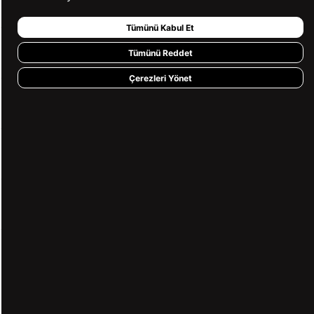
KURUMSAL
Tümünü Kabul Et
KATEGORİLER
Tümünü Reddet
Çerezleri Yönet
YARDIM
BİZE ULAŞIN
HIZLI ERİŞİM
KVKK ve GİZLİLİK
BİZİ TAKİP ET