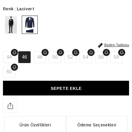
Renk
Lacivert
Beden Tablosu
44
46
48
50
52
54
56
58
60
Ürün Özellikleri
Ödeme Seçenekleri