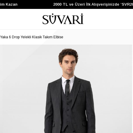
azan
2000 TL ve Üzeri İlk Alışverişinizde ‘SVR200’ 
Yaka 6 Drop Yelekli Klasik Takım Elbise