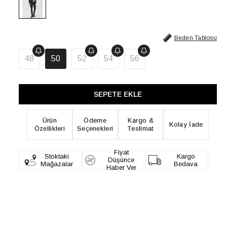
Beden Tablosu
48
50
52
54
56
Ürün
Ödeme
Kargo &
Kolay İade
Özellikleri
Seçenekleri
Teslimat
Fiyat
Stoktaki
Kargo
Düşünce
Mağazalar
Bedava
Haber Ver