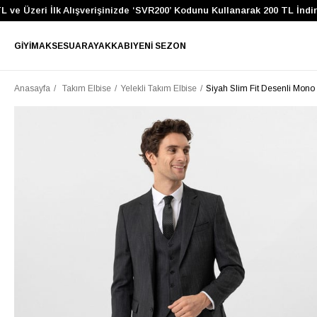
Üzeri İlk Alışverişinizde ‘SVR200’ Kodunu Kullanarak 200 TL İndirim K
GIYIM
AKSESUAR
AYAKKABI
YENI SEZON
Anasayfa
Takım Elbise
Yelekli Takım Elbise
Siyah Slim Fit Desenli Mono 