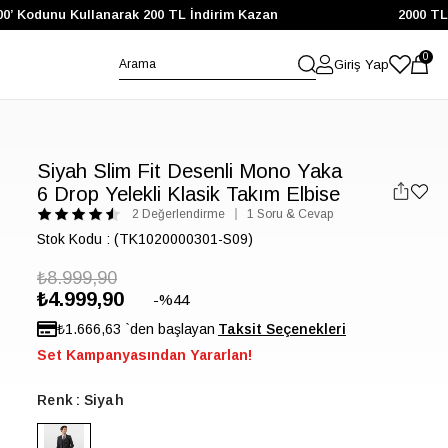
Kodunu Kullanarak 200 TL İndirim Kazan
2000 TL ve Ü
0
Giriş Yap
Siyah Slim Fit Desenli Mono Yaka
6 Drop Yelekli Klasik Takım Elbise
2 Değerlendirme
1 Soru & Cevap
Stok Kodu
(TK1020000301-S09)
₺8.999,90
₺4.999,90
44
₺1.666,63
`den başlayan
Set Kampanyasından Yararlan!
Renk
Siyah