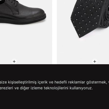
yakkabı
Siyah Baskılı Kravat
e kişiselleştirilmiş içerik ve hedefli reklamlar göstermek, 
%50
%43
9,90
₺399,90
₺699,90
rezleri ve diğer izleme teknolojilerini kullanıyoruz.
.Ürüne %50 İndirim!
2. Ürüne %50 İndirim!