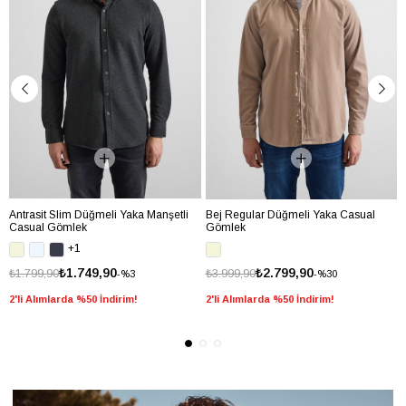
Antrasit Slim Düğmeli Yaka Manşetli
Bej Regular Düğmeli Yaka Casual
Casual Gömlek
Gömlek
+1
₺1.749,90
₺2.799,90
₺1.799,90
₺3.999,90
%3
%30
2'li Alımlarda %50 İndirim!
2'li Alımlarda %50 İndirim!