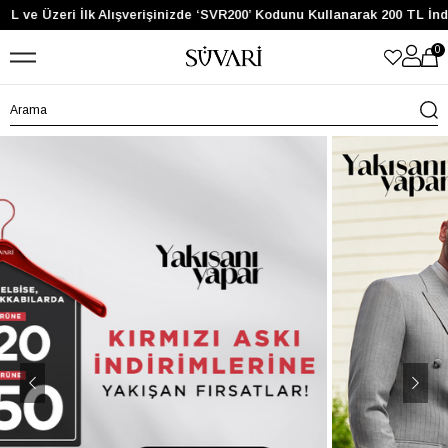
e Üzeri İlk Alışverişinizde ‘SVR200’ Kodunu Kullanarak 200 TL İndirim
0