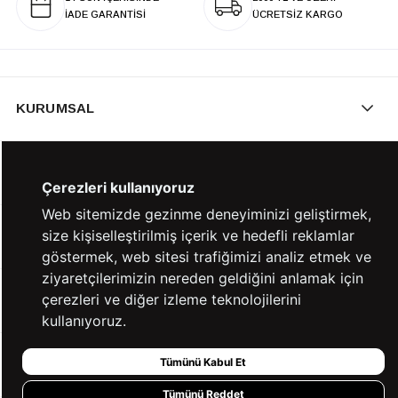
İADE GARANTİSİ
ÜCRETSİZ KARGO
KURUMSAL
KATEGORİLER
Çerezleri kullanıyoruz
Web sitemizde gezinme deneyiminizi geliştirmek,
size kişiselleştirilmiş içerik ve hedefli reklamlar
YARDIM
göstermek, web sitesi trafiğimizi analiz etmek ve
ziyaretçilerimizin nereden geldiğini anlamak için
çerezleri ve diğer izleme teknolojilerini
BİZE ULAŞIN
kullanıyoruz.
Tümünü Kabul Et
HIZLI ERİŞİM
Tümünü Reddet