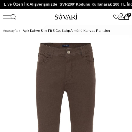
TL ve Üzeri İlk Alışverişinizde ‘SVR200’ Kodunu Kullanarak 200 TL İn
0
Anasayfa
Açık Kahve Slim Fit 5 Cep Kalıp Armürlü Kanvas Pantolon