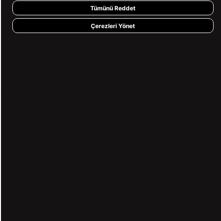
Tümünü Reddet
Çerezleri Yönet
KVKK ve GİZLİLİK
BİZİ TAKİP ET
MÜŞTERİ HİZMETLERİ
0850 360 97 88
[email protected]
Copyright© 2026
Süvari
All rights reserved.
₺299,90
₺279,90
7