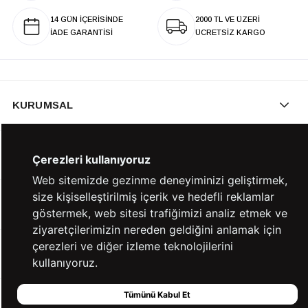
14 GÜN İÇERİSİNDE
2000 TL VE ÜZERİ
İADE GARANTİSİ
ÜCRETSİZ KARGO
KURUMSAL
KATEGORİLER
Çerezleri kullanıyoruz
Web sitemizde gezinme deneyiminizi geliştirmek,
size kişiselleştirilmiş içerik ve hedefli reklamlar
YARDIM
göstermek, web sitesi trafiğimizi analiz etmek ve
ziyaretçilerimizin nereden geldiğini anlamak için
çerezleri ve diğer izleme teknolojilerini
BİZE ULAŞIN
kullanıyoruz.
Tümünü Kabul Et
HIZLI ERİŞİM