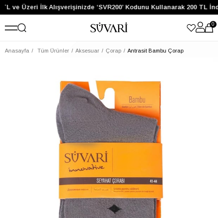
TL ve Üzeri İlk Alışverişinizde ‘SVR200’ Kodunu Kullanarak 200 TL İn
0
Anasayfa
Tüm Ürünler
Aksesuar
Çorap
Antrasit Bambu Çorap