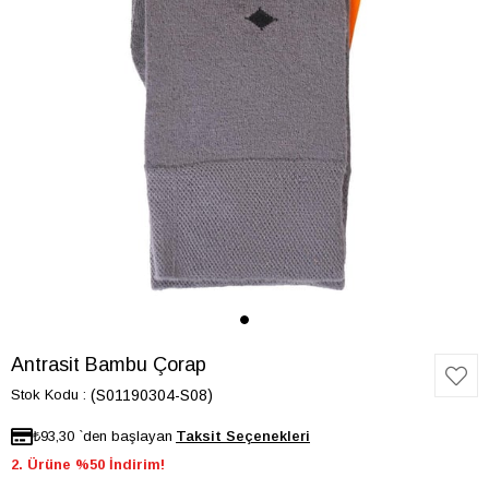
Antrasit Bambu Çorap
Stok Kodu
(S01190304-S08)
₺93,30
`den başlayan
2. Ürüne %50 İndirim!