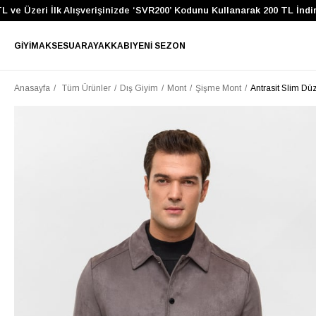
Üzeri İlk Alışverişinizde ‘SVR200’ Kodunu Kullanarak 200 TL İndirim K
GIYIM
AKSESUAR
AYAKKABI
YENI SEZON
Anasayfa
Tüm Ürünler
Dış Giyim
Mont
Şişme Mont
Antrasit Slim Dü