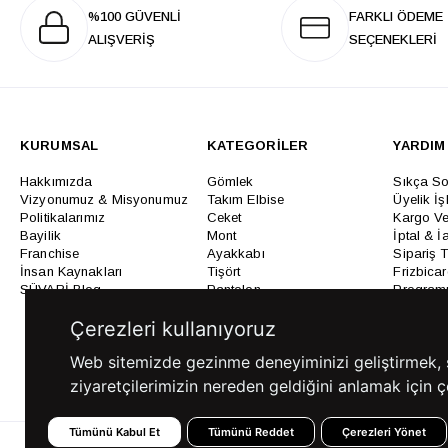
%100 GÜVENLİ
FARKLI ÖDEME
ALIŞVERİŞ
SEÇENEKLERİ
KURUMSAL
KATEGORİLER
YARDIM
Hakkımızda
Gömlek
Sıkça So
Vizyonumuz & Misyonumuz
Takım Elbise
Üyelik İş
Politikalarımız
Ceket
Kargo Ve
Bayilik
Mont
İptal & İ
Franchise
Ayakkabı
Sipariş 
İnsan Kaynakları
Tişört
Frizbica
SÜVARİ Blog
Pantolon
Programı
Babalar Günü Hediye
Genel Ka
Çerezleri kullanıyoruz
Fikirleri
Bilgi Top
Ofis Favorileri
Web sitemizde gezinme deneyiminizi geliştirmek, siz
Mezuniyet Kıyafetleri
ziyaretçilerimizin nereden geldiğini anlamak için çe
Tümünü Kabul Et
Tümünü Reddet
Çerezleri Yönet