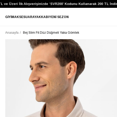
 ve Üzeri İlk Alışverişinizde ‘SVR200’ Kodunu Kullanarak 200 TL İndir
GIYIM
AKSESUAR
AYAKKABI
YENI SEZON
Anasayfa
Bej Slim Fit Düz Düğmeli Yaka Gömlek