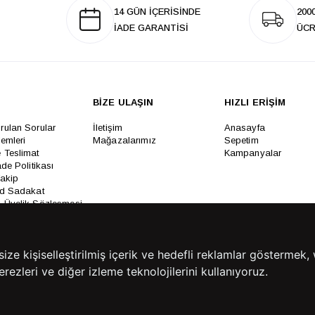
14 GÜN İÇERİSİNDE
200
İADE GARANTİSİ
ÜCR
BİZE ULAŞIN
HIZLI ERİŞİM
rulan Sorular
İletişim
Anasayfa
lemleri
Mağazalarımız
Sepetim
 Teslimat
Kampanyalar
ade Politikası
Takip
rd Sadakat
 Üyelik Sözleşmesi
mpanya Koşulları
lumu Hizmetleri
e kişiselleştirilmiş içerik ve hedefli reklamlar göstermek, 
rezleri ve diğer izleme teknolojilerini kullanıyoruz.