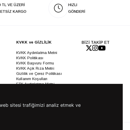
0 TL VE ÜZERİ
HIZLI
ETSİZ KARGO
GÖNDERİ
KVKK ve GİZLİLİK
BİZİ TAKİP ET
KVKK Aydınlatma Metni
KVKK Politikası
KVKK Başvuru Formu
KVKK Açık Rıza Metni
Gizlilik ve Çerez Politikası
Kullanım Koşulları
ETK Aydınlatma Metni
Ön Bilgilendirme Fromu
Üyelik Sözleşmesi
ETK Onay Metni
web sitesi trafiğimizi analiz etmek ve