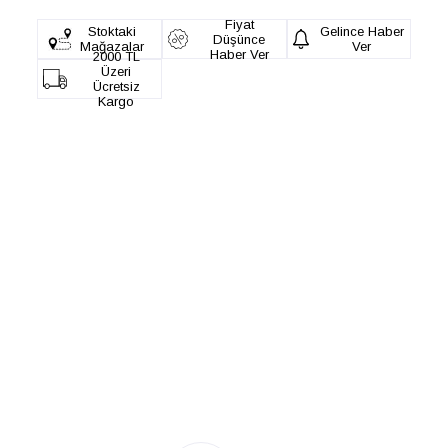
Fiyat
Stoktaki
Gelince Haber
Düşünce
Mağazalar
Ver
Haber Ver
2000 TL
Üzeri
Ücretsiz
Kargo