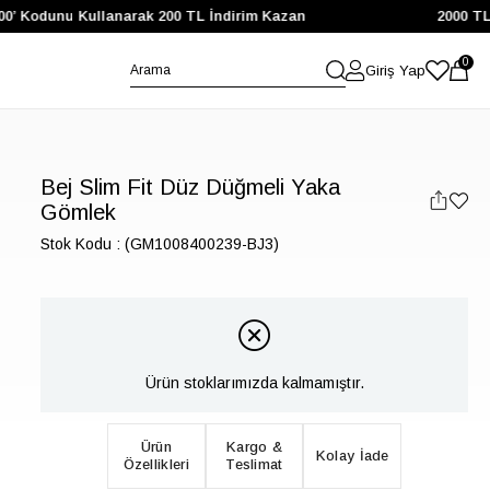
00’ Kodunu Kullanarak 200 TL İndirim Kazan
2000 TL v
0
Giriş Yap
Bej Slim Fit Düz Düğmeli Yaka
Gömlek
Stok Kodu
(GM1008400239-BJ3)
Ürün stoklarımızda kalmamıştır.
Ürün
Kargo &
Kolay İade
Özellikleri
Teslimat