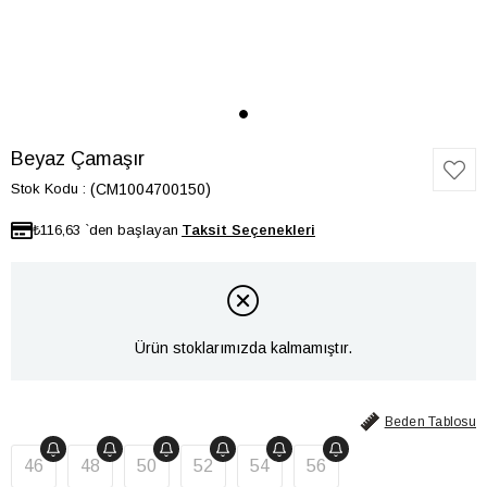
Beyaz Çamaşır
Stok Kodu
(CM1004700150)
₺116,63
`den başlayan
Ürün stoklarımızda kalmamıştır.
Beden Tablosu
46
48
50
52
54
56