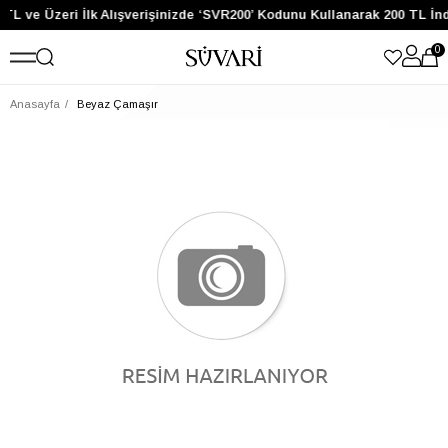
 TL ve Üzeri İlk Alışverişinizde ‘SVR200’ Kodunu Kullanarak 200 TL İn
0
Anasayfa
Beyaz Çamaşır