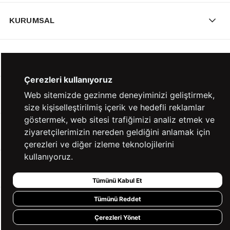
KURUMSAL
KATEGORİLER
Çerezleri kullanıyoruz
YARDIM
Web sitemizde gezinme deneyiminizi geliştirmek,
size kişiselleştirilmiş içerik ve hedefli reklamlar
göstermek, web sitesi trafiğimizi analiz etmek ve
BİZE ULAŞIN
ziyaretçilerimizin nereden geldiğini anlamak için
çerezleri ve diğer izleme teknolojilerini
kullanıyoruz.
HIZLI ERİŞİM
Tümünü Kabul Et
Tümünü Reddet
KVKK ve GİZLİLİK
Çerezleri Yönet