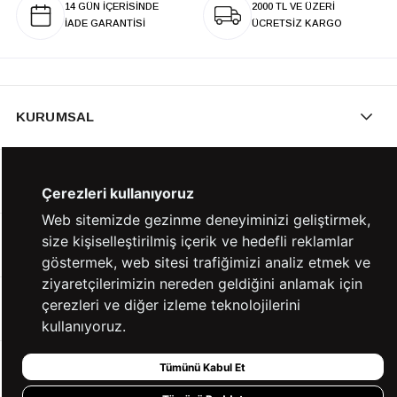
14 GÜN İÇERİSİNDE
2000 TL VE ÜZERİ
İADE GARANTİSİ
ÜCRETSİZ KARGO
KURUMSAL
KATEGORİLER
Çerezleri kullanıyoruz
Web sitemizde gezinme deneyiminizi geliştirmek,
size kişiselleştirilmiş içerik ve hedefli reklamlar
YARDIM
göstermek, web sitesi trafiğimizi analiz etmek ve
ziyaretçilerimizin nereden geldiğini anlamak için
çerezleri ve diğer izleme teknolojilerini
BİZE ULAŞIN
kullanıyoruz.
Tümünü Kabul Et
HIZLI ERİŞİM