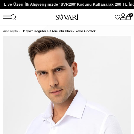
TL ve Üzeri İlk Alışverişinizde ‘SVR200’ Kodunu Kullanarak 200 TL İnd
0
Anasayfa
Beyaz Regular Fit Armürlü Klasik Yaka Gömlek