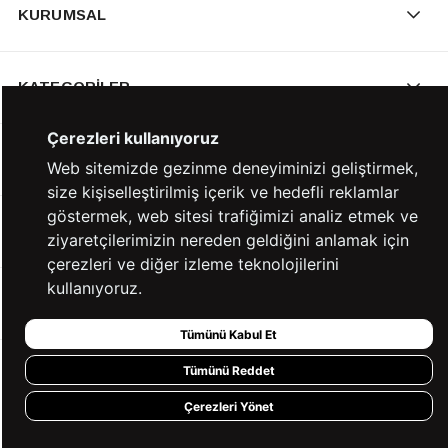
KURUMSAL
KATEGORİLER
Çerezleri kullanıyoruz
YARDIM
Web sitemizde gezinme deneyiminizi geliştirmek,
size kişiselleştirilmiş içerik ve hedefli reklamlar
göstermek, web sitesi trafiğimizi analiz etmek ve
BİZE ULAŞIN
ziyaretçilerimizin nereden geldiğini anlamak için
çerezleri ve diğer izleme teknolojilerini
kullanıyoruz.
HIZLI ERİŞİM
Tümünü Kabul Et
Tümünü Reddet
KVKK ve GİZLİLİK
Çerezleri Yönet
BİZİ TAKİP ET