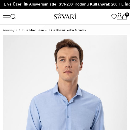
TL ve Üzeri İlk Alışverişinizde ‘SVR200’ Kodunu Kullanarak 200 TL İnd
0
Anasayfa
Buz Mavi Slim Fit Düz Klasik Yaka Gömlek