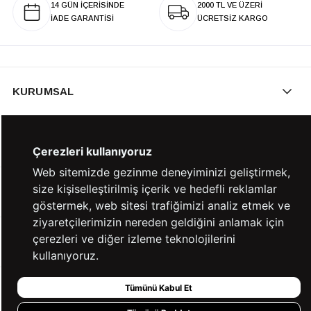
14 GÜN İÇERİSİNDE
2000 TL VE ÜZERİ
İADE GARANTİSİ
ÜCRETSİZ KARGO
KURUMSAL
KATEGORİLER
Çerezleri kullanıyoruz
Web sitemizde gezinme deneyiminizi geliştirmek,
size kişiselleştirilmiş içerik ve hedefli reklamlar
YARDIM
göstermek, web sitesi trafiğimizi analiz etmek ve
ziyaretçilerimizin nereden geldiğini anlamak için
çerezleri ve diğer izleme teknolojilerini
BİZE ULAŞIN
kullanıyoruz.
Tümünü Kabul Et
HIZLI ERİŞİM