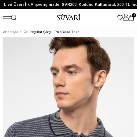
TL ve Üzeri İlk Alışverişinizde ‘SVR200’ Kodunu Kullanarak 200 TL İnd
0
Anasayfa
Gri Regular Çizgili Polo Yaka Triko