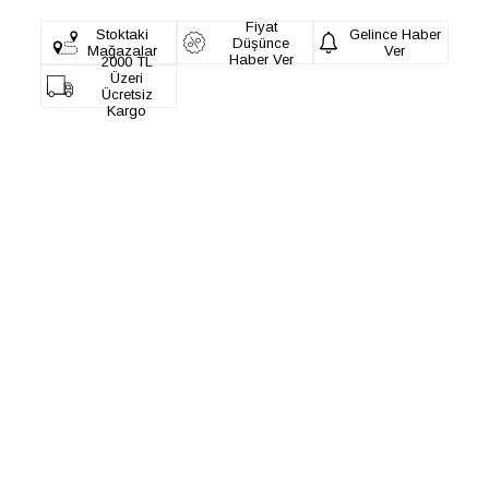
Fiyat
Stoktaki
Gelince Haber
Düşünce
Mağazalar
Ver
Haber Ver
2000 TL
Üzeri
Ücretsiz
Kargo