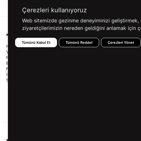
ALIŞVERİŞ
SEÇENEKLERİ
Çerezleri kullanıyoruz
Web sitemizde gezinme deneyiminizi geliştirmek, siz
ziyaretçilerimizin nereden geldiğini anlamak için çe
KURUMSAL
KATEGORİLER
YARDIM
Tümünü Kabul Et
Tümünü Reddet
Çerezleri Yönet
Hakkımızda
Gömlek
Sıkça So
Vizyonumuz & Misyonumuz
Takım Elbise
Üyelik İş
Politikalarımız
Ceket
Kargo Ve
Bayilik
Mont
İptal & İ
Franchise
Ayakkabı
Sipariş 
İnsan Kaynakları
Tişört
Frizbica
SÜVARİ Blog
Pantolon
Programı
Babalar Günü Hediye
Genel Ka
Fikirleri
Bilgi Top
Ofis Favorileri
Mezuniyet Kıyafetleri
MÜŞTERİ HİZMETLERİ