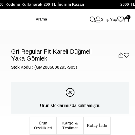
 Kodunu Kullanarak 200 TL İndirim Kazan
2000 TL ve 
0
Giriş Yap
Gri Regular Fit Kareli Düğmeli
Yaka Gömlek
Stok Kodu
(GM2006800293-S05)
Ürün stoklarımızda kalmamıştır.
Ürün
Kargo &
Kolay İade
Özellikleri
Teslimat