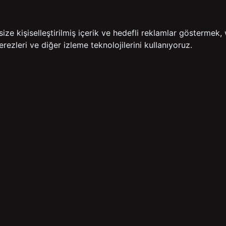
İADE GARANTİSİ
ÜCR
e kişiselleştirilmiş içerik ve hedefli reklamlar göstermek, 
rezleri ve diğer izleme teknolojilerini kullanıyoruz.
BİZE ULAŞIN
HIZLI ERİŞİM
rulan Sorular
İletişim
Anasayfa
lemleri
Mağazalarımız
Sepetim
 Teslimat
Kampanyalar
ade Politikası
Takip
rd Sadakat
 Üyelik Sözleşmesi
mpanya Koşulları
lumu Hizmetleri
Copyright© 2026
Süvari
All rights reserved.