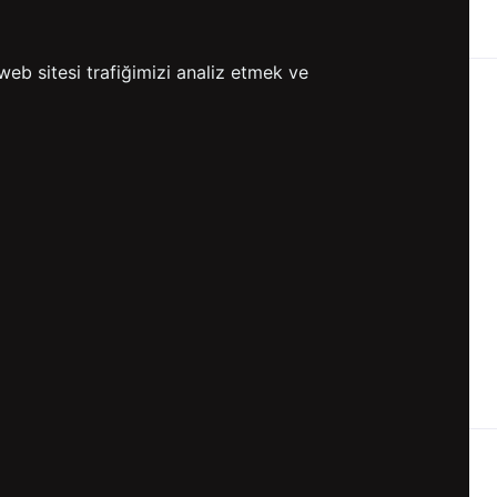
ETSİZ KARGO
GÖNDERİ
web sitesi trafiğimizi analiz etmek ve
KVKK ve GİZLİLİK
BİZİ TAKİP ET
KVKK Aydınlatma Metni
KVKK Politikası
KVKK Başvuru Formu
KVKK Açık Rıza Metni
Gizlilik ve Çerez Politikası
Kullanım Koşulları
ETK Aydınlatma Metni
Ön Bilgilendirme Fromu
Üyelik Sözleşmesi
ETK Onay Metni