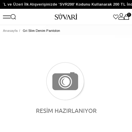
 TL ve Üzeri İlk Alışverişinizde ‘SVR200’ Kodunu Kullanarak 200 TL İn
0
Anasayfa
Gri Slim Denim Pantolon