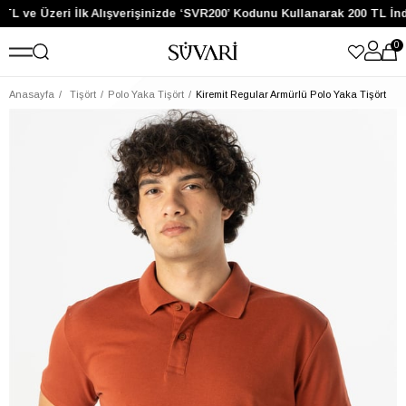
TL ve Üzeri İlk Alışverişinizde ‘SVR200’ Kodunu Kullanarak 200 TL İnd
0
Anasayfa
Tişört
Polo Yaka Tişört
Kiremit Regular Armürlü Polo Yaka Tişört