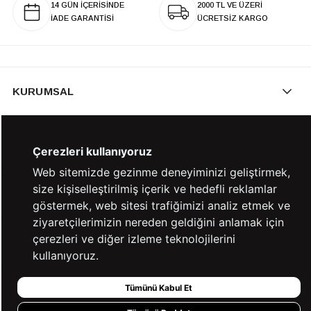
14 GÜN İÇERİSİNDE
2000 TL VE ÜZERİ
İADE GARANTİSİ
ÜCRETSİZ KARGO
KURUMSAL
KATEGORİLER
Çerezleri kullanıyoruz
Web sitemizde gezinme deneyiminizi geliştirmek,
size kişiselleştirilmiş içerik ve hedefli reklamlar
YARDIM
göstermek, web sitesi trafiğimizi analiz etmek ve
ziyaretçilerimizin nereden geldiğini anlamak için
çerezleri ve diğer izleme teknolojilerini
BİZE ULAŞIN
kullanıyoruz.
Tümünü Kabul Et
HIZLI ERİŞİM