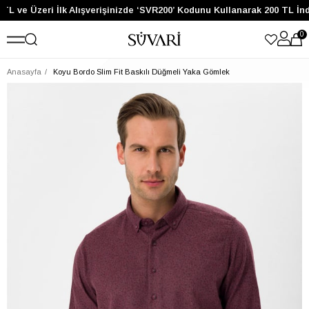
TL ve Üzeri İlk Alışverişinizde ‘SVR200’ Kodunu Kullanarak 200 TL İnd
0
Anasayfa
Koyu Bordo Slim Fit Baskılı Düğmeli Yaka Gömlek