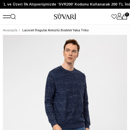
TL ve Üzeri İlk Alışverişinizde ‘SVR200’ Kodunu Kullanarak 200 TL İnd
0
Anasayfa
Lacivert Regular Armürlü Bisiklet Yaka Triko