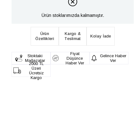
Ürün stoklarımızda kalmamıştır.
Ürün
Kargo &
Kolay İade
Özellikleri
Teslimat
Fiyat
Stoktaki
Gelince Haber
Düşünce
Mağazalar
Ver
Haber Ver
2000 TL
Üzeri
Ücretsiz
Kargo