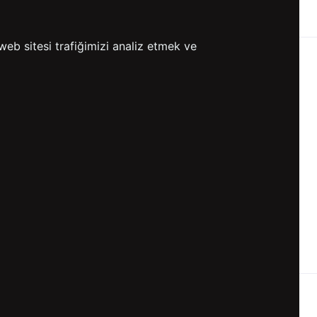
ETSİZ KARGO
GÖNDERİ
web sitesi trafiğimizi analiz etmek ve
KVKK ve GİZLİLİK
BİZİ TAKİP ET
KVKK Aydınlatma Metni
KVKK Politikası
KVKK Başvuru Formu
KVKK Açık Rıza Metni
Gizlilik ve Çerez Politikası
Kullanım Koşulları
ETK Aydınlatma Metni
Ön Bilgilendirme Fromu
Üyelik Sözleşmesi
ETK Onay Metni