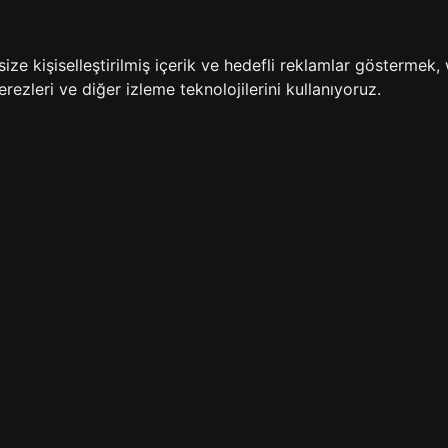
İADE GARANTİSİ
ÜCR
e kişiselleştirilmiş içerik ve hedefli reklamlar göstermek, 
rezleri ve diğer izleme teknolojilerini kullanıyoruz.
BİZE ULAŞIN
HIZLI ERİŞİM
rulan Sorular
İletişim
Anasayfa
lemleri
Mağazalarımız
Sepetim
 Teslimat
Kampanyalar
ade Politikası
Takip
rd Sadakat
 Üyelik Sözleşmesi
mpanya Koşulları
lumu Hizmetleri
Copyright© 2026
Süvari
All rights reserved.