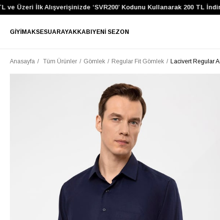
e Üzeri İlk Alışverişinizde ‘SVR200’ Kodunu Kullanarak 200 TL İndirim
GIYIM
AKSESUAR
AYAKKABI
YENI SEZON
Anasayfa
Tüm Ürünler
Gömlek
Regular Fit Gömlek
Lacivert Regular 