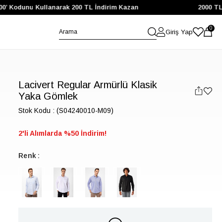
’ Kodunu Kullanarak 200 TL İndirim Kazan
2000 TL ve
0
Giriş Yap
Lacivert Regular Armürlü Klasik
Yaka Gömlek
Stok Kodu
(S04240010-M09)
2'li Alımlarda %50 İndirim!
Renk