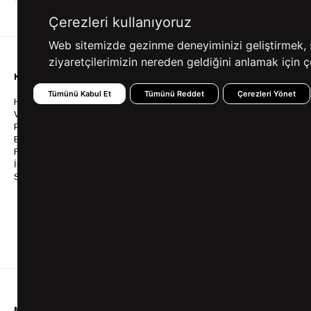
ALIŞVERİŞ
SEÇENEKLERİ
Çerezleri kullanıyoruz
Web sitemizde gezinme deneyiminizi geliştirmek, siz
ziyaretçilerimizin nereden geldiğini anlamak için çe
KURUMSAL
KATEGORİLER
YARDIM
Tümünü Kabul Et
Tümünü Reddet
Çerezleri Yönet
Hakkımızda
Gömlek
Sıkça So
Vizyonumuz & Misyonumuz
Takım Elbise
Üyelik İş
Politikalarımız
Ceket
Kargo Ve
Bayilik
Mont
İptal & İ
Franchise
Ayakkabı
Sipariş 
İnsan Kaynakları
Tişört
Frizbica
SÜVARİ Blog
Pantolon
Programı
Babalar Günü Hediye
Genel Ka
Fikirleri
Bilgi Top
Ofis Favorileri
Mezuniyet Kıyafetleri
MÜŞTERİ HİZMETLERİ