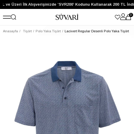
L ve Üzeri İlk Alışverişinizde ‘SVR200’ Kodunu Kullanarak 200 TL İnd
0
Anasayfa
Tişört
Polo Yaka Tişört
Lacivert Regular Desenli Polo Yaka Tişört