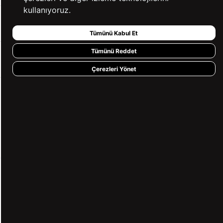
kullanıyoruz.
BİZE ULAŞIN
Tümünü Kabul Et
Tümünü Reddet
HIZLI ERİŞİM
Çerezleri Yönet
KVKK ve GİZLİLİK
BİZİ TAKİP ET
MÜŞTERİ HİZMETLERİ
0850 360 97 88
[email protected]