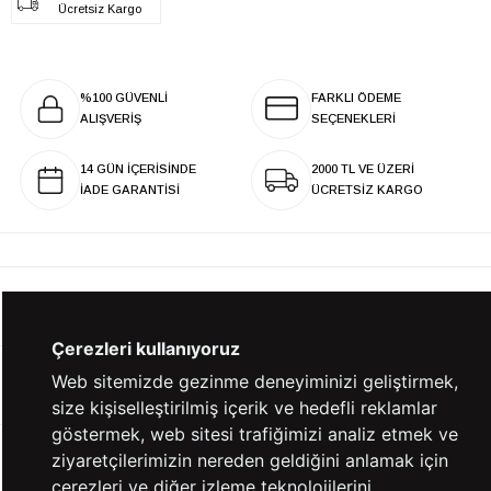
Ücretsiz Kargo
%100 GÜVENLİ
FARKLI ÖDEME
ALIŞVERİŞ
SEÇENEKLERİ
14 GÜN İÇERİSİNDE
2000 TL VE ÜZERİ
İADE GARANTİSİ
ÜCRETSİZ KARGO
KURUMSAL
Çerezleri kullanıyoruz
Web sitemizde gezinme deneyiminizi geliştirmek,
KATEGORİLER
size kişiselleştirilmiş içerik ve hedefli reklamlar
göstermek, web sitesi trafiğimizi analiz etmek ve
ziyaretçilerimizin nereden geldiğini anlamak için
YARDIM
çerezleri ve diğer izleme teknolojilerini