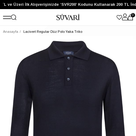
TL ve Üzeri İlk Alışverişinizde ‘SVR200’ Kodunu Kullanarak 200 TL İnd
0
Anasayfa
Lacivert Regular Düz Polo Yaka Triko