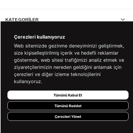
KATEGORİLER
Çerezleri kullanıyoruz
YARDIM
Web sitemizde gezinme deneyiminizi geliştirmek,
size kişiselleştirilmiş içerik ve hedefli reklamlar
göstermek, web sitesi trafiğimizi analiz etmek ve
BİZE ULAŞIN
ziyaretçilerimizin nereden geldiğini anlamak için
çerezleri ve diğer izleme teknolojilerini
kullanıyoruz.
HIZLI ERİŞİM
Tümünü Kabul Et
KVKK ve GİZLİLİK
Tümünü Reddet
Çerezleri Yönet
BİZİ TAKİP ET