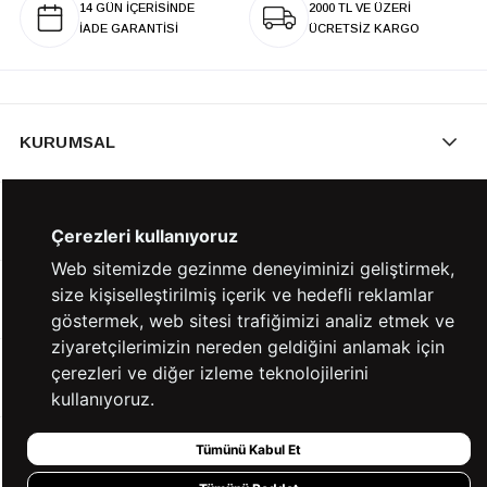
14 GÜN İÇERİSİNDE
2000 TL VE ÜZERİ
İADE GARANTİSİ
ÜCRETSİZ KARGO
KURUMSAL
KATEGORİLER
Çerezleri kullanıyoruz
Web sitemizde gezinme deneyiminizi geliştirmek,
size kişiselleştirilmiş içerik ve hedefli reklamlar
YARDIM
göstermek, web sitesi trafiğimizi analiz etmek ve
ziyaretçilerimizin nereden geldiğini anlamak için
çerezleri ve diğer izleme teknolojilerini
BİZE ULAŞIN
kullanıyoruz.
Tümünü Kabul Et
HIZLI ERİŞİM