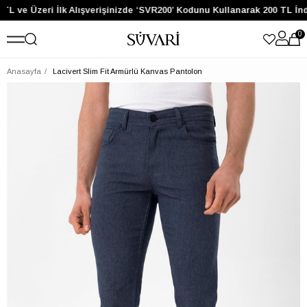
TL ve Üzeri İlk Alışverişinizde ‘SVR200’ Kodunu Kullanarak 200 TL İnd
0
Anasayfa
Lacivert Slim Fit Armürlü Kanvas Pantolon