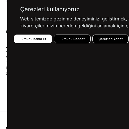
ALIŞVERİŞ
SEÇENEKLERİ
Çerezleri kullanıyoruz
Web sitemizde gezinme deneyiminizi geliştirmek, siz
ziyaretçilerimizin nereden geldiğini anlamak için çe
KURUMSAL
KATEGORİLER
YARDIM
Tümünü Kabul Et
Tümünü Reddet
Çerezleri Yönet
Hakkımızda
Gömlek
Sıkça So
Vizyonumuz & Misyonumuz
Takım Elbise
Üyelik İş
Politikalarımız
Ceket
Kargo Ve
Bayilik
Mont
İptal & İ
Franchise
Ayakkabı
Sipariş 
İnsan Kaynakları
Tişört
Frizbica
SÜVARİ Blog
Pantolon
Programı
Babalar Günü Hediye
Genel Ka
Fikirleri
Bilgi Top
Ofis Favorileri
Mezuniyet Kıyafetleri
MÜŞTERİ HİZMETLERİ