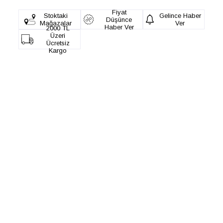
Fiyat
Stoktaki
Gelince Haber
Düşünce
Mağazalar
Ver
Haber Ver
2000 TL
Üzeri
Ücretsiz
Kargo