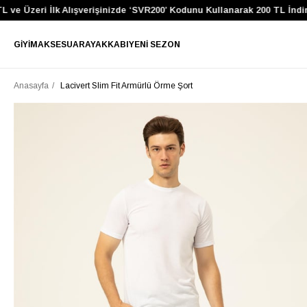
e Üzeri İlk Alışverişinizde ‘SVR200’ Kodunu Kullanarak 200 TL İndirim
GIYIM
AKSESUAR
AYAKKABI
YENI SEZON
Anasayfa
Lacivert Slim Fit Armürlü Örme Şort