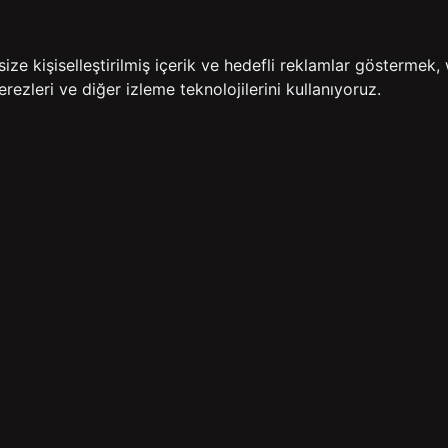
İADE GARANTİSİ
ÜCR
e kişiselleştirilmiş içerik ve hedefli reklamlar göstermek, 
rezleri ve diğer izleme teknolojilerini kullanıyoruz.
BİZE ULAŞIN
HIZLI ERİŞİM
rulan Sorular
İletişim
Anasayfa
lemleri
Mağazalarımız
Sepetim
 Teslimat
Kampanyalar
ade Politikası
Takip
rd Sadakat
 Üyelik Sözleşmesi
mpanya Koşulları
lumu Hizmetleri
Copyright© 2026
Süvari
All rights reserved.