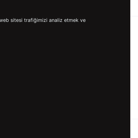
ETSİZ KARGO
GÖNDERİ
web sitesi trafiğimizi analiz etmek ve
KVKK ve GİZLİLİK
BİZİ TAKİP ET
KVKK Aydınlatma Metni
KVKK Politikası
KVKK Başvuru Formu
KVKK Açık Rıza Metni
Gizlilik ve Çerez Politikası
Kullanım Koşulları
ETK Aydınlatma Metni
Ön Bilgilendirme Fromu
Üyelik Sözleşmesi
ETK Onay Metni