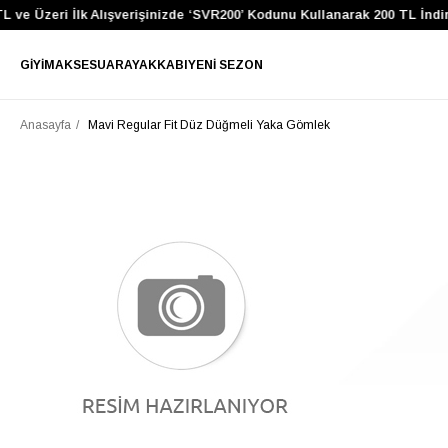
 ve Üzeri İlk Alışverişinizde ‘SVR200’ Kodunu Kullanarak 200 TL İndi
GIYIM
AKSESUAR
AYAKKABI
YENI SEZON
Anasayfa
Mavi Regular Fit Düz Düğmeli Yaka Gömlek