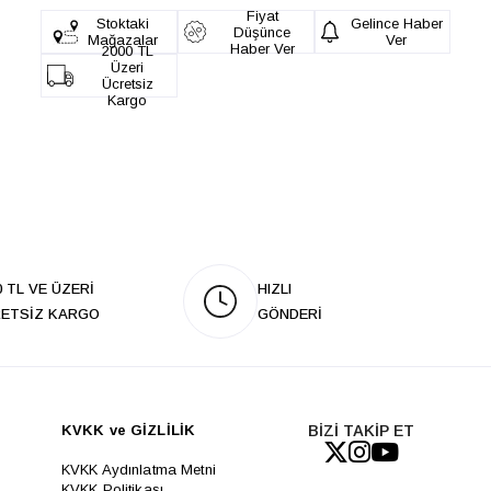
Fiyat
Stoktaki
Gelince Haber
Düşünce
Mağazalar
Ver
Haber Ver
2000 TL
Üzeri
Ücretsiz
Kargo
0 TL VE ÜZERİ
HIZLI
ETSİZ KARGO
GÖNDERİ
KVKK ve GİZLİLİK
BİZİ TAKİP ET
KVKK Aydınlatma Metni
KVKK Politikası