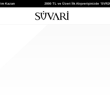
rim Kazan
2000 TL ve Üzeri İlk Alışverişinizde ‘SVR2