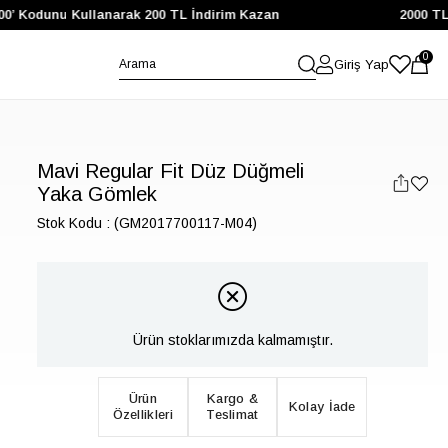
00’ Kodunu Kullanarak 200 TL İndirim Kazan
2000 TL 
0
Giriş Yap
Mavi Regular Fit Düz Düğmeli
Yaka Gömlek
Stok Kodu
(GM2017700117-M04)
Ürün stoklarımızda kalmamıştır.
Ürün
Kargo &
Kolay İade
Özellikleri
Teslimat