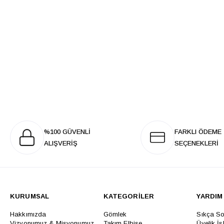
%100 GÜVENLİ
FARKLI ÖDEME
ALIŞVERİŞ
SEÇENEKLERİ
KURUMSAL
KATEGORİLER
YARDIM
Hakkımızda
Gömlek
Sıkça So
Vizyonumuz & Misyonumuz
Takım Elbise
Üyelik İş