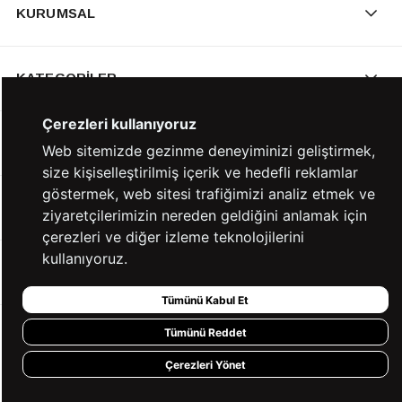
KURUMSAL
KATEGORİLER
Çerezleri kullanıyoruz
YARDIM
Web sitemizde gezinme deneyiminizi geliştirmek,
size kişiselleştirilmiş içerik ve hedefli reklamlar
göstermek, web sitesi trafiğimizi analiz etmek ve
BİZE ULAŞIN
ziyaretçilerimizin nereden geldiğini anlamak için
çerezleri ve diğer izleme teknolojilerini
kullanıyoruz.
HIZLI ERİŞİM
Tümünü Kabul Et
Tümünü Reddet
KVKK ve GİZLİLİK
Çerezleri Yönet
BİZİ TAKİP ET