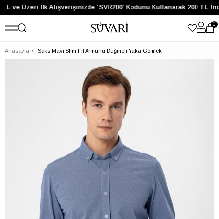
TL ve Üzeri İlk Alışverişinizde ‘SVR200’ Kodunu Kullanarak 200 TL İnd
0
Anasayfa
Saks Mavi Slim Fit Armürlü Düğmeli Yaka Gömlek