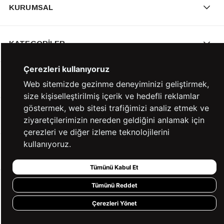
KURUMSAL
KATEGORİLER
Çerezleri kullanıyoruz
YARDIM
Web sitemizde gezinme deneyiminizi geliştirmek,
size kişiselleştirilmiş içerik ve hedefli reklamlar
göstermek, web sitesi trafiğimizi analiz etmek ve
BİZE ULAŞIN
ziyaretçilerimizin nereden geldiğini anlamak için
çerezleri ve diğer izleme teknolojilerini
kullanıyoruz.
HIZLI ERİŞİM
Tümünü Kabul Et
Tümünü Reddet
KVKK ve GİZLİLİK
Çerezleri Yönet
BİZİ TAKİP ET