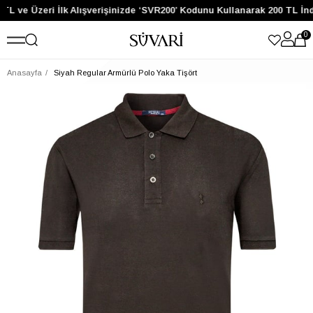
TL ve Üzeri İlk Alışverişinizde ‘SVR200’ Kodunu Kullanarak 200 TL İnd
0
Anasayfa
Siyah Regular Armürlü Polo Yaka Tişört