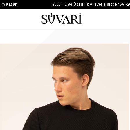
 Kazan
2000 TL ve Üzeri İlk Alışverişinizde ‘SVR200’