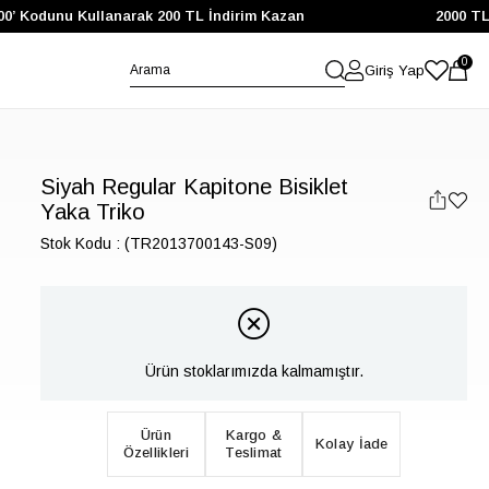
 Kodunu Kullanarak 200 TL İndirim Kazan
2000 TL ve 
0
Giriş Yap
Siyah Regular Kapitone Bisiklet
Yaka Triko
Stok Kodu
(TR2013700143-S09)
Ürün stoklarımızda kalmamıştır.
Ürün
Kargo &
Kolay İade
Özellikleri
Teslimat