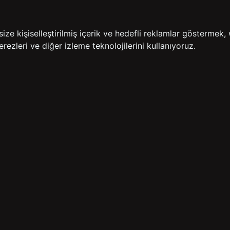
İADE GARANTİSİ
ÜCR
e kişiselleştirilmiş içerik ve hedefli reklamlar göstermek, 
rezleri ve diğer izleme teknolojilerini kullanıyoruz.
BİZE ULAŞIN
HIZLI ERİŞİM
rulan Sorular
İletişim
Anasayfa
lemleri
Mağazalarımız
Sepetim
 Teslimat
Kampanyalar
ade Politikası
Takip
rd Sadakat
 Üyelik Sözleşmesi
mpanya Koşulları
lumu Hizmetleri
Copyright© 2026
Süvari
All rights reserved.