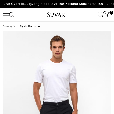
TL ve Üzeri İlk Alışverişinizde ‘SVR200’ Kodunu Kullanarak 200 TL İn
0
Anasayfa
Siyah Pantolon