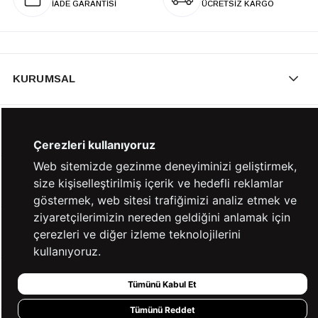
İADE GARANTİSİ
ÜCRETSİZ KARGO
KURUMSAL
KATEGORİLER
Çerezleri kullanıyoruz
Web sitemizde gezinme deneyiminizi geliştirmek,
YARDIM
size kişiselleştirilmiş içerik ve hedefli reklamlar
göstermek, web sitesi trafiğimizi analiz etmek ve
ziyaretçilerimizin nereden geldiğini anlamak için
BİZE ULAŞIN
çerezleri ve diğer izleme teknolojilerini
kullanıyoruz.
HIZLI ERİŞİM
Tümünü Kabul Et
Tümünü Reddet