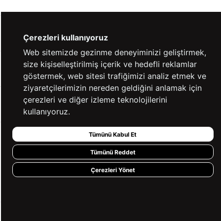
YARDIM
Çerezleri kullanıyoruz
Web sitemizde gezinme deneyiminizi geliştirmek,
size kişiselleştirilmiş içerik ve hedefli reklamlar
BİZE ULAŞIN
göstermek, web sitesi trafiğimizi analiz etmek ve
ziyaretçilerimizin nereden geldiğini anlamak için
çerezleri ve diğer izleme teknolojilerini
HIZLI ERİŞİM
kullanıyoruz.
Tümünü Kabul Et
KVKK ve GİZLİLİK
Tümünü Reddet
BİZİ TAKİP ET
Çerezleri Yönet
MÜŞTERİ HİZMETLERİ