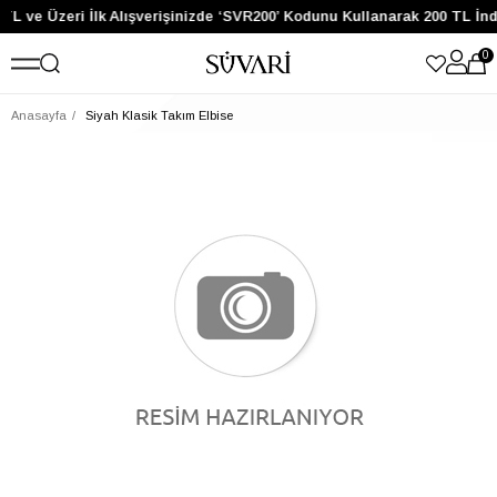
TL ve Üzeri İlk Alışverişinizde ‘SVR200’ Kodunu Kullanarak 200 TL İnd
0
Anasayfa
Siyah Klasik Takım Elbise