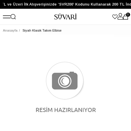
TL ve Üzeri İlk Alışverişinizde ‘SVR200’ Kodunu Kullanarak 200 TL İn
0
Anasayfa
Siyah Klasik Takım Elbise