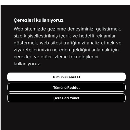
YARDIM
Çerezleri kullanıyoruz
Web sitemizde gezinme deneyiminizi geliştirmek,
size kişiselleştirilmiş içerik ve hedefli reklamlar
BİZE ULAŞIN
göstermek, web sitesi trafiğimizi analiz etmek ve
ziyaretçilerimizin nereden geldiğini anlamak için
çerezleri ve diğer izleme teknolojilerini
HIZLI ERİŞİM
kullanıyoruz.
Tümünü Kabul Et
KVKK ve GİZLİLİK
Tümünü Reddet
BİZİ TAKİP ET
Çerezleri Yönet
MÜŞTERİ HİZMETLERİ