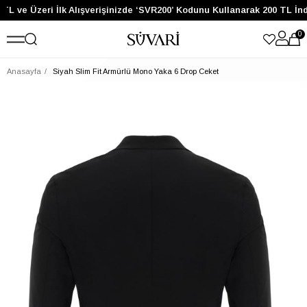
TL ve Üzeri İlk Alışverişinizde ‘SVR200’ Kodunu Kullanarak 200 TL İn
0
Anasayfa
Siyah Slim Fit Armürlü Mono Yaka 6 Drop Ceket