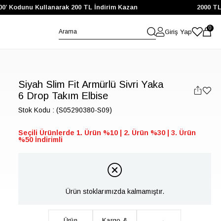
 Kodunu Kullanarak 200 TL İndirim Kazan
2000 TL ve 
0
Giriş Yap
Siyah Slim Fit Armürlü Sivri Yaka
6 Drop Takım Elbise
Stok Kodu
(S05290380-S09)
Seçili Ürünlerde 1. Ürün %10 | 2. Ürün %30 | 3. Ürün
%50 İndirimli
Ürün stoklarımızda kalmamıştır.
Ürün
Kargo &