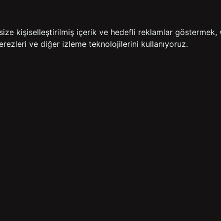
İADE GARANTİSİ
ÜCR
e kişiselleştirilmiş içerik ve hedefli reklamlar göstermek, 
rezleri ve diğer izleme teknolojilerini kullanıyoruz.
BİZE ULAŞIN
HIZLI ERİŞİM
rulan Sorular
İletişim
Anasayfa
lemleri
Mağazalarımız
Sepetim
 Teslimat
Kampanyalar
ade Politikası
Takip
rd Sadakat
 Üyelik Sözleşmesi
mpanya Koşulları
lumu Hizmetleri
Copyright© 2026
Süvari
All rights reserved.