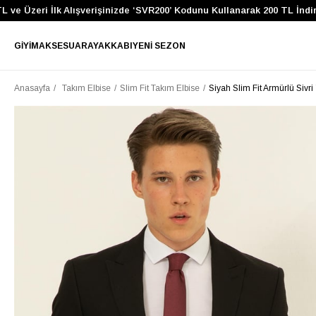
e Üzeri İlk Alışverişinizde ‘SVR200’ Kodunu Kullanarak 200 TL İndirim
GIYIM
AKSESUAR
AYAKKABI
YENI SEZON
Anasayfa
Takım Elbise
Slim Fit Takım Elbise
Siyah Slim Fit Armürlü Sivr