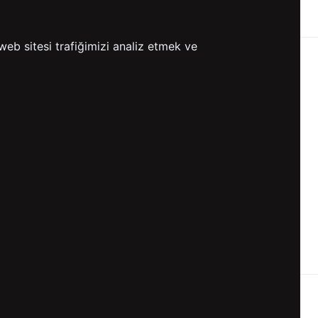
ETSİZ KARGO
GÖNDERİ
web sitesi trafiğimizi analiz etmek ve
KVKK ve GİZLİLİK
BİZİ TAKİP ET
KVKK Aydınlatma Metni
KVKK Politikası
KVKK Başvuru Formu
KVKK Açık Rıza Metni
Gizlilik ve Çerez Politikası
Kullanım Koşulları
ETK Aydınlatma Metni
Ön Bilgilendirme Fromu
Üyelik Sözleşmesi
ETK Onay Metni