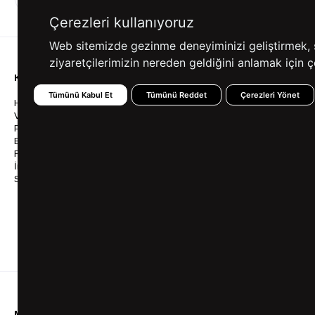
ALIŞVERİŞ
SEÇENEKLERİ
Çerezleri kullanıyoruz
Web sitemizde gezinme deneyiminizi geliştirmek, siz
ziyaretçilerimizin nereden geldiğini anlamak için çe
KURUMSAL
KATEGORİLER
YARDIM
Tümünü Kabul Et
Tümünü Reddet
Çerezleri Yönet
Hakkımızda
Gömlek
Sıkça So
Vizyonumuz & Misyonumuz
Takım Elbise
Üyelik İş
Politikalarımız
Ceket
Kargo Ve
Bayilik
Mont
İptal & İ
Franchise
Ayakkabı
Sipariş 
İnsan Kaynakları
Tişört
Frizbica
SÜVARİ Blog
Pantolon
Programı
Babalar Günü Hediye
Genel Ka
Fikirleri
Bilgi Top
Ofis Favorileri
Mezuniyet Kıyafetleri
MÜŞTERİ HİZMETLERİ