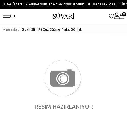
TL ve Üzeri İlk Alışverişinizde ‘SVR200’ Kodunu Kullanarak 200 TL İn
0
Anasayfa
Siyah Slim Fit Düz Düğmeli Yaka Gömlek