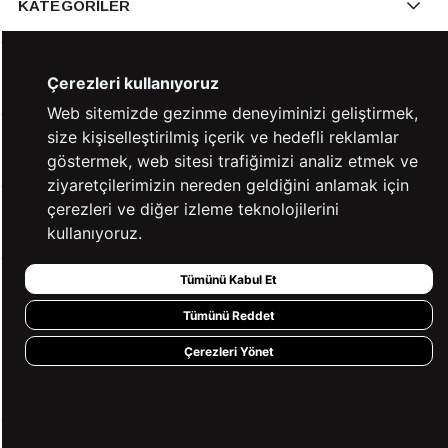
KATEGORİLER
YARDIM
Çerezleri kullanıyoruz
Web sitemizde gezinme deneyiminizi geliştirmek,
size kişiselleştirilmiş içerik ve hedefli reklamlar
BİZE ULAŞIN
göstermek, web sitesi trafiğimizi analiz etmek ve
ziyaretçilerimizin nereden geldiğini anlamak için
çerezleri ve diğer izleme teknolojilerini
HIZLI ERİŞİM
kullanıyoruz.
Tümünü Kabul Et
KVKK ve GİZLİLİK
Tümünü Reddet
BİZİ TAKİP ET
Çerezleri Yönet