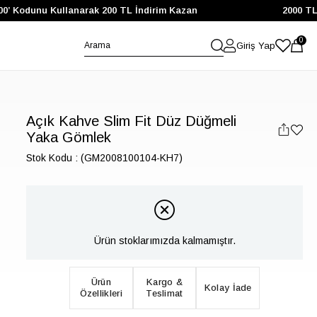
 Kodunu Kullanarak 200 TL İndirim Kazan
2000 TL ve 
0
Giriş Yap
Açık Kahve Slim Fit Düz Düğmeli
Yaka Gömlek
Stok Kodu
(GM2008100104-KH7)
Ürün stoklarımızda kalmamıştır.
Ürün
Kargo &
Kolay İade
Özellikleri
Teslimat