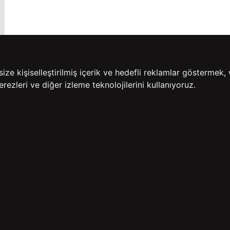
e kişiselleştirilmiş içerik ve hedefli reklamlar göstermek, 
rezleri ve diğer izleme teknolojilerini kullanıyoruz.
14 GÜN İÇERİSİNDE
200
İADE GARANTİSİ
ÜCR
BİZE ULAŞIN
HIZLI ERİŞİM
rulan Sorular
İletişim
Anasayfa
lemleri
Mağazalarımız
Sepetim
 Teslimat
Kampanyalar
ade Politikası
Takip
rd Sadakat