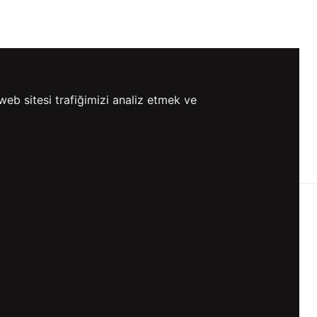
web sitesi trafiğimizi analiz etmek ve
0 TL VE ÜZERİ
HIZLI
ETSİZ KARGO
GÖNDERİ
KVKK ve GİZLİLİK
BİZİ TAKİP ET
KVKK Aydınlatma Metni
KVKK Politikası
KVKK Başvuru Formu
KVKK Açık Rıza Metni
Gizlilik ve Çerez Politikası
Kullanım Koşulları