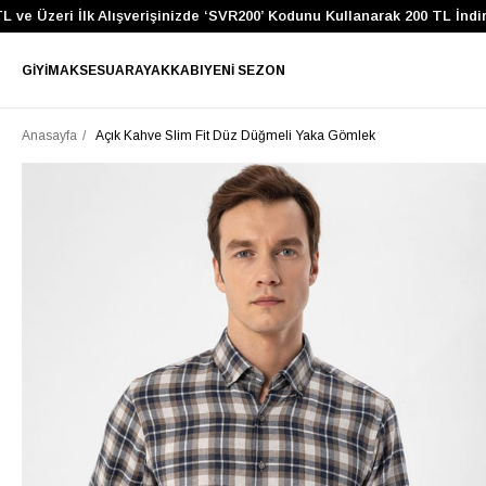
 Üzeri İlk Alışverişinizde ‘SVR200’ Kodunu Kullanarak 200 TL İndirim 
GIYIM
AKSESUAR
AYAKKABI
YENI SEZON
Anasayfa
Açık Kahve Slim Fit Düz Düğmeli Yaka Gömlek