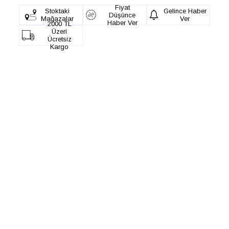
Fiyat
Stoktaki
Gelince Haber
Düşünce
Mağazalar
Ver
Haber Ver
2000 TL
Üzeri
Ücretsiz
Kargo